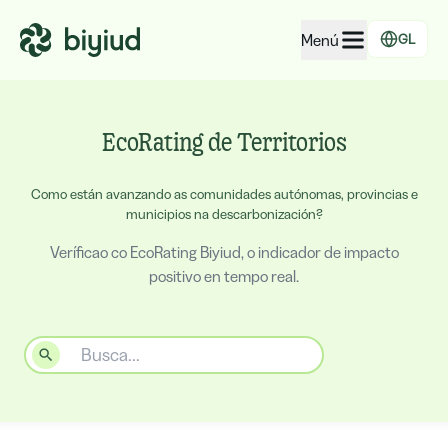
Menú
GL
EcoRating de empresas
EcoRating de Territorios
EcoRating de territorios
Para xente
Como están avanzando as comunidades autónomas, provincias e
municipios na descarbonización?
Para administracións
Veríficao co EcoRating Biyiud, o indicador de impacto
Para empresas
positivo en tempo real.