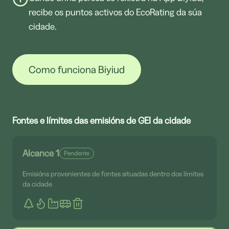
recibe os puntos activos do EcoRating da súa
País Vasco
cidade.
5,0
Como funciona Biyiud
Aragón
Fontes e límites das emisións de GEI da cidade
3,9
Alcance 1
Pendente
Emisións provenientes de fontes situadas dentro dos límites
da cidade
La Rioja
3,3