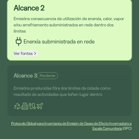
Alcance 2
Emisións consecuencia da utilización de enerxía, calor, vapor
e/ou arrefriamento subministrados en rede dentro dos
límites
Castilla y León
Enerxía subministrada en rede
2,6
Ver fontes
Alcance 3
Pendente
Emisións producidas fóra dos límites da cidade como
Castilla - la Mancha
resultado de actividades que teñen lugar dentro
2,6
Protocolo Global para Inventarios de Emisión de Gases de Efecto Invernadoiro a
Escala Comunitaria
(GPC)