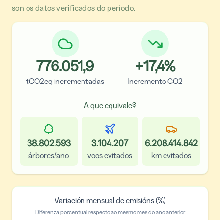
son os datos verificados do período.
776.051,9
+
17,4
%
tCO2eq incrementadas
Incremento CO2
A que equivale?
38.802.593
3.104.207
6.208.414.842
árbores/ano
voos evitados
km evitados
Variación mensual de emisións (%)
Diferenza porcentual respecto ao mesmo mes do ano anterior