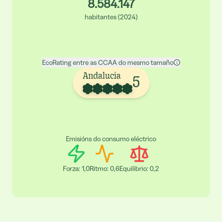
8.584.147
habitantes
(
2024
)
EcoRating entre as CCAA do mesmo tamaño
Andalucía
5
Emisións do consumo eléctrico
Forza
:
1,0
Ritmo
:
0,6
Equilibrio
:
0,2