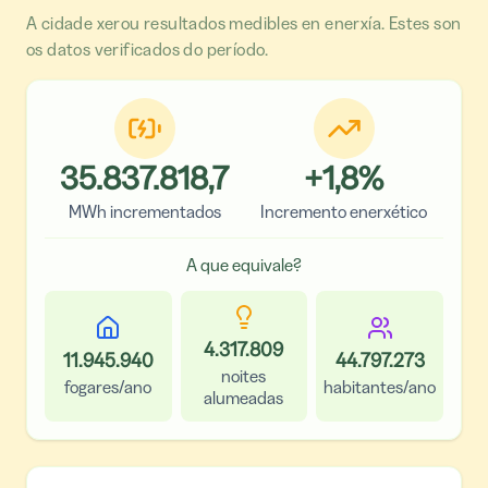
A cidade xerou resultados medibles en enerxía. Estes son
os datos verificados do período.
35.837.818,7
+
1,8
%
MWh incrementados
Incremento enerxético
A que equivale?
4.317.809
11.945.940
44.797.273
noites
fogares/ano
habitantes/ano
alumeadas