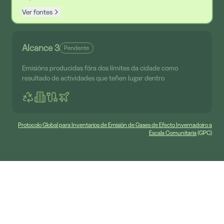
Ver fontes
Alcance 3
Pendente
Emisións producidas fóra dos límites da cidade como
resultado de actividades que teñen lugar dentro
Protocolo Global para Inventarios de Emisión de Gases de Efecto Invernadoiro a
Escala Comunitaria
(GPC)