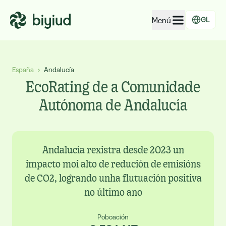
Menú
GL
EcoRating de empresas
España
›
Andalucía
EcoRating de territorios
EcoRating de a Comunidade
Para xente
Autónoma de Andalucía
Para administracións
Para empresas
Andalucía rexistra desde 2023 un
impacto moi alto de redución de emisións
de CO2, logrando unha flutuación positiva
no último ano
Poboación