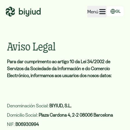
Menú
GL
EcoRating de empresas
EcoRating de territorios
Aviso Legal
Para xente
Para dar cumprimento ao artigo 10 da Lei 34/2002 de
Para administracións
Servizos da Sociedade da Información e do Comercio
Para empresas
Electrónico, informamos aos usuarios dos nosos datos:
Denominación Social:
BIYIUD, S.L.
Domicilio Social:
Plaza Cardona 4, 2-2 08006 Barcelona
NIF:
B06930994