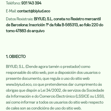
Teléfono:
931 143 394
E-Mail:
contact@biyiud.eco
Datos Rexistrais:
BIYIUD, S.L. consta no Rexistro mercantil
de Barcelona: Inscrición 1ª da folla B-565313, ao folio 220 do
tomo 47883 do arquivo
1. OBXECTO
BIYIUD, S.L. (Dende agora tamén o prestador) como
responsable do sitio web, pon a disposición dos usuarios o
presente documento, que regula o uso do sitio web
www.biyiud.eco, co que pretendemos dar cumprimento ás
obrigas que dispón a Lei 34/2002, de servizos da Sociedade
da Información e do Comercio Electrónico (LSSICE ou LSSI),
así como informar a todos os usuarios do sitio web respecto
de cales son as condicións de uso do sitio web.