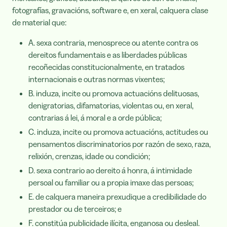
fotografías, gravacións, software e, en xeral, calquera clase
de material que:
A. sexa contraria, menosprece ou atente contra os
dereitos fundamentais e as liberdades públicas
recoñecidas constitucionalmente, en tratados
internacionais e outras normas vixentes;
B. induza, incite ou promova actuacións delituosas,
denigratorias, difamatorias, violentas ou, en xeral,
contrarias á lei, á moral e a orde pública;
C. induza, incite ou promova actuacións, actitudes ou
pensamentos discriminatorios por razón de sexo, raza,
relixión, crenzas, idade ou condición;
D. sexa contrario ao dereito á honra, á intimidade
persoal ou familiar ou a propia imaxe das persoas;
E. de calquera maneira prexudique a credibilidade do
prestador ou de terceiros; e
F. constitúa publicidade ilícita, enganosa ou desleal.