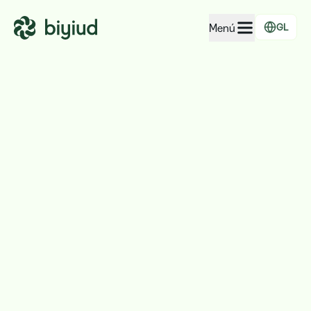
Menú
GL
EcoRating de empresas
EcoRating de territorios
Para xente
Para administracións
Para empresas
Solicitar acceso gratuíto