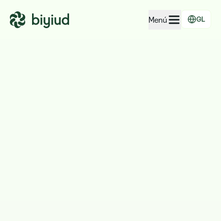
Menú
GL
EcoRating de empresas
EcoRating de territorios
Para xente
Para administracións
Para empresas