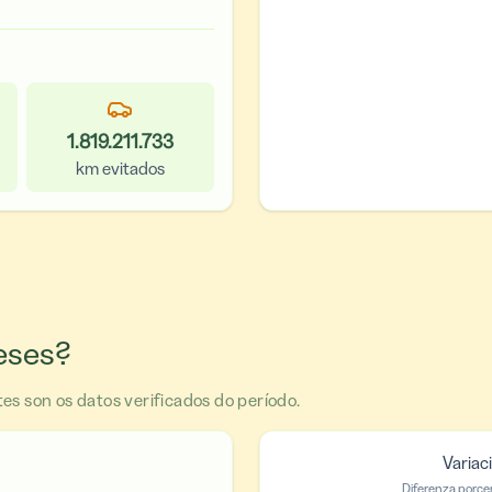
1.819.211.733
km evitados
eses?
es son os datos verificados do período.
Variac
Diferenza porce