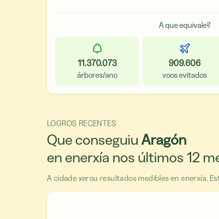
A que equivale?
11.370.073
909.606
árbores/ano
voos evitados
LOGROS RECENTES
Que conseguiu
Aragón
en enerxía nos últimos 12 m
A cidade xerou resultados medibles en enerxía. Est