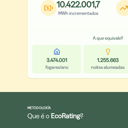
10.422.001,7
MWh incrementados
A que equivale?
3.474.001
1.255.663
fogares/ano
noites alumeadas
METODOLOXÍA
Que é o
EcoRating
?