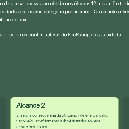
 da descarbonización obtida nos últimos 12 meses froito do 
 cidades da mesma categoría poboacional. Os cálculos alimé
rico do país.
ud, recibe os puntos activos do EcoRating da súa cidade.
Alcance 2
Emisións consecuencia da utilización de enerxía, calor,
vapor e/ou arrefriamento subministrados en rede
dentro dos límites