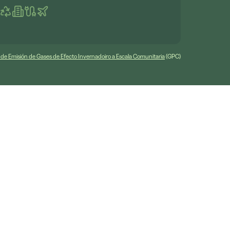
s de Emisión de Gases de Efecto Invernadoiro a Escala Comunitaria
(GPC)