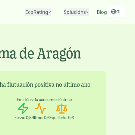
EcoRating
Solucións
Blog
GL
EcoRating de empresas
Para xente
EcoRating de territorios
Para empresas
ma de Aragón
Para administracións
a flutuación positiva no último ano
Emisións do consumo eléctrico
Forza
:
0,8
Ritmo
:
0,6
Equilibrio
:
0,6