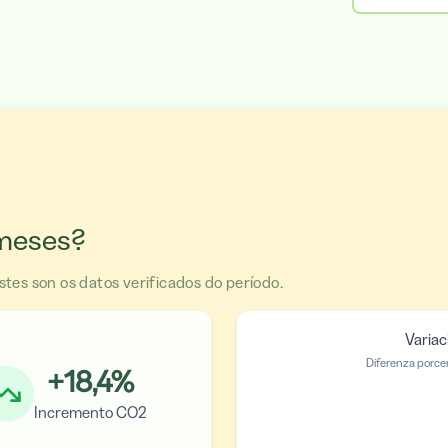
 meses?
stes son os datos verificados do período.
Variac
Diferenza porce
+
18,4
%
Incremento CO2