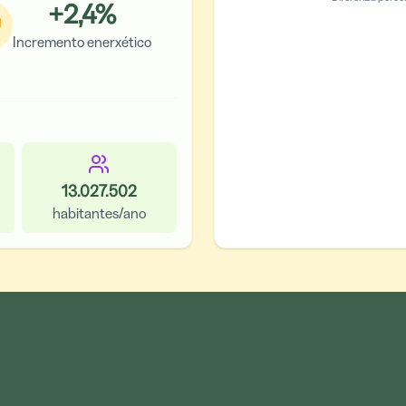
+
2,4
%
Incremento enerxético
13.027.502
habitantes/ano