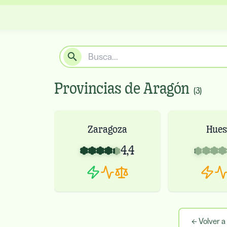
Provincias de
Aragón
(
3
)
Zaragoza
Hues
4,4
←
Volver a