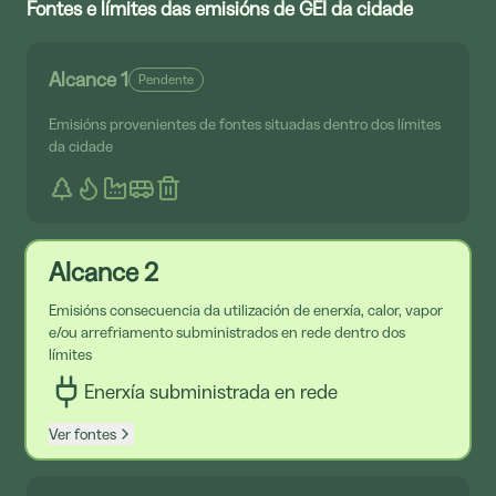
Fontes e límites das emisións de GEI da cidade
Alcance 1
Pendente
Emisións provenientes de fontes situadas dentro dos límites
da cidade
Alcance 2
Emisións consecuencia da utilización de enerxía, calor, vapor
e/ou arrefriamento subministrados en rede dentro dos
límites
Enerxía subministrada en rede
Ver fontes