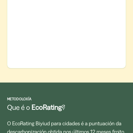
METODOLOXÍA
Que é o
EcoRating
?
O EcoRating Biyiud para cidades é a puntuación da
descarbonización obtida nos últimos 12 meses froito