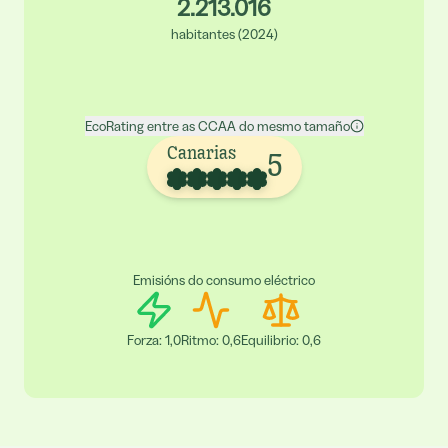
2.213.016
habitantes
(
2024
)
EcoRating entre as CCAA do mesmo tamaño
Canarias
5
Emisións do consumo eléctrico
Forza
:
1,0
Ritmo
:
0,6
Equilibrio
:
0,6