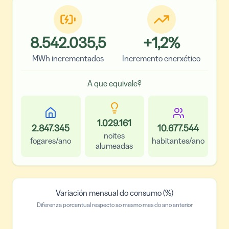
8.542.035,5
+
1,2
%
MWh incrementados
Incremento enerxético
A que equivale?
1.029.161
2.847.345
10.677.544
noites
fogares/ano
habitantes/ano
alumeadas
Variación mensual do consumo (%)
Diferenza porcentual respecto ao mesmo mes do ano anterior