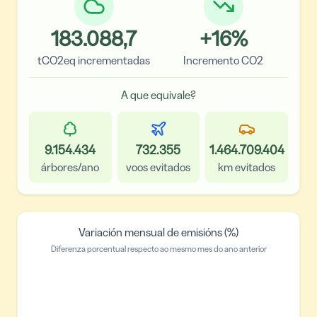
183.088,7
+
16
%
tCO2eq incrementadas
Incremento CO2
A que equivale?
9.154.434
732.355
1.464.709.404
árbores/ano
voos evitados
km evitados
Variación mensual de emisións (%)
Diferenza porcentual respecto ao mesmo mes do ano anterior