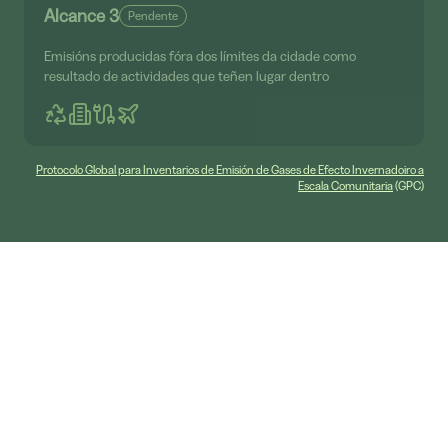
Alcance 3
Pendente
Emisións producidas fóra dos límites da cidade como
resultado de actividades que teñen lugar dentro
Protocolo Global para Inventarios de Emisión de Gases de Efecto Invernadoiro a
Escala Comunitaria
(GPC)