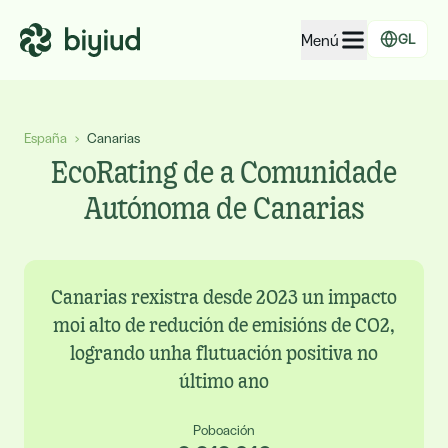
Menú
GL
EcoRating de empresas
España
›
Canarias
EcoRating de territorios
EcoRating de a Comunidade
Para xente
Autónoma de Canarias
Para administracións
Para empresas
Canarias rexistra desde 2023 un impacto
moi alto de redución de emisións de CO2,
logrando unha flutuación positiva no
último ano
Poboación