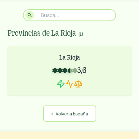
Provincias de
La Rioja
(
1
)
La Rioja
3,6
←
Volver a España