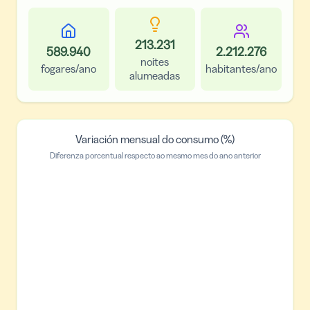
213.231
589.940
2.212.276
noites
fogares/ano
habitantes/ano
alumeadas
Variación mensual do consumo (%)
Diferenza porcentual respecto ao mesmo mes do ano anterior