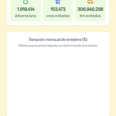
1.918.414
153.473
306.946.298
árbores/ano
voos evitados
km evitados
Variación mensual de emisións (%)
Diferenza porcentual respecto ao mesmo mes do ano anterior