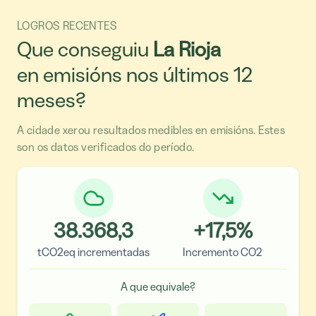
LOGROS RECENTES
Que conseguiu
La Rioja
en emisións nos últimos 12
meses?
A cidade xerou resultados medibles en emisións. Estes
son os datos verificados do período.
38.368,3
+
17,5
%
tCO2eq incrementadas
Incremento CO2
A que equivale?