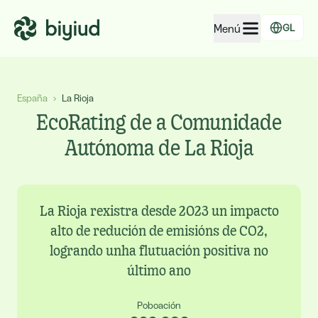
Menú
GL
EcoRating de empresas
España
›
La Rioja
EcoRating de territorios
EcoRating de a Comunidade
Para xente
Autónoma de La Rioja
Para administracións
Para empresas
La Rioja rexistra desde 2023 un impacto
alto de redución de emisións de CO2,
logrando unha flutuación positiva no
último ano
Poboación