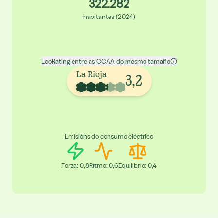
322.282
habitantes
(
2024
)
EcoRating entre as CCAA do mesmo tamaño
La Rioja
3,2
Emisións do consumo eléctrico
Forza
:
0,8
Ritmo
:
0,6
Equilibrio
:
0,4