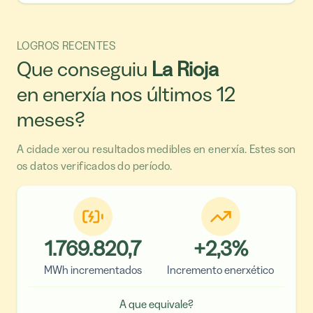
LOGROS RECENTES
Que conseguiu
La Rioja
en enerxía nos últimos 12
meses?
A cidade xerou resultados medibles en enerxía. Estes son
os datos verificados do período.
1.769.820,7
+
2,3
%
MWh incrementados
Incremento enerxético
A que equivale?