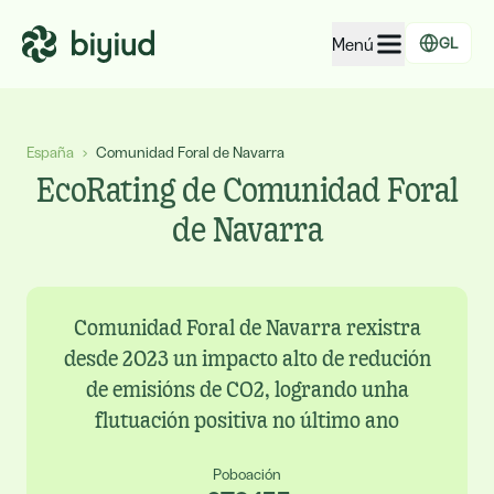
Menú
GL
EcoRating de empresas
España
›
Comunidad Foral de Navarra
EcoRating de territorios
EcoRating de Comunidad Foral
Para xente
de Navarra
Para administracións
Para empresas
Comunidad Foral de Navarra rexistra
desde 2023 un impacto alto de redución
de emisións de CO2, logrando unha
flutuación positiva no último ano
Poboación