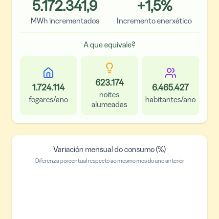
5.172.341,9
+
1,5
%
MWh incrementados
Incremento enerxético
A que equivale?
623.174
1.724.114
6.465.427
noites
fogares/ano
habitantes/ano
alumeadas
Variación mensual do consumo (%)
Diferenza porcentual respecto ao mesmo mes do ano anterior