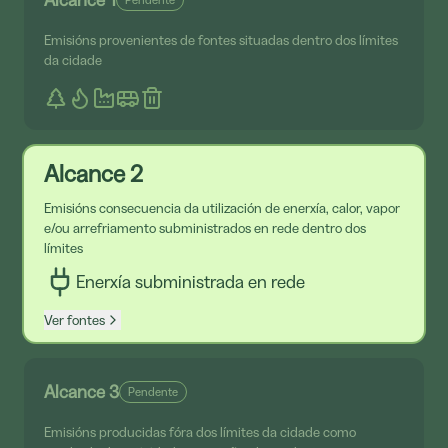
Emisións provenientes de fontes situadas dentro dos límites
da cidade
Alcance 2
Emisións consecuencia da utilización de enerxía, calor, vapor
e/ou arrefriamento subministrados en rede dentro dos
límites
Enerxía subministrada en rede
Ver fontes
Alcance 3
Pendente
Emisións producidas fóra dos límites da cidade como