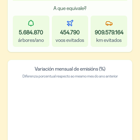
A que equivale?
5.684.870
454.790
909.579.164
árbores/ano
voos evitados
km evitados
Variación mensual de emisións (%)
Diferenza porcentual respecto ao mesmo mes do ano anterior