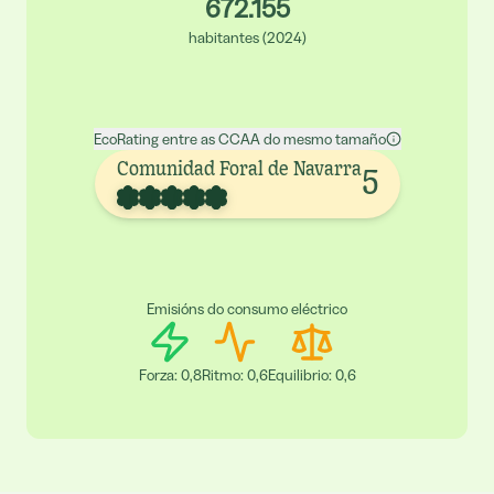
672.155
habitantes
(
2024
)
EcoRating entre as CCAA do mesmo tamaño
Comunidad Foral de Navarra
5
Emisións do consumo eléctrico
Forza
:
0,8
Ritmo
:
0,6
Equilibrio
:
0,6