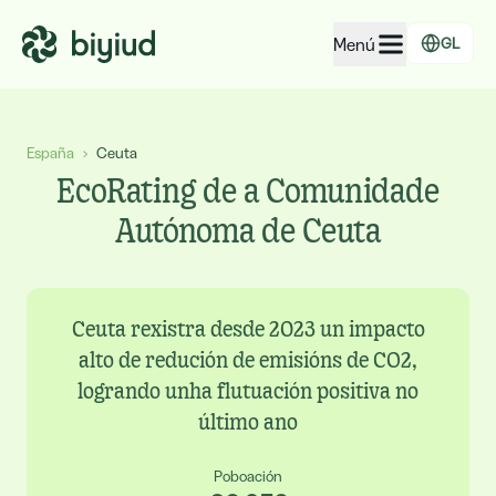
Menú
GL
EcoRating de empresas
España
›
Ceuta
EcoRating de territorios
EcoRating de a Comunidade
Para xente
Autónoma de Ceuta
Para administracións
Para empresas
Ceuta rexistra desde 2023 un impacto
alto de redución de emisións de CO2,
logrando unha flutuación positiva no
último ano
Poboación