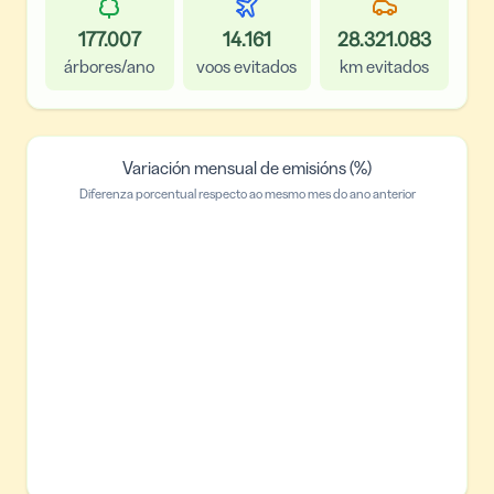
177.007
14.161
28.321.083
árbores/ano
voos evitados
km evitados
Variación mensual de emisións (%)
Diferenza porcentual respecto ao mesmo mes do ano anterior