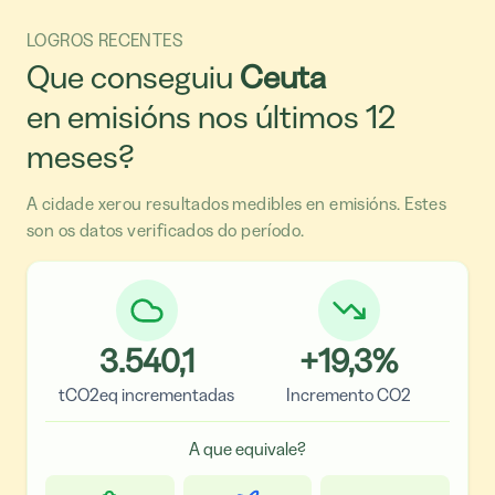
LOGROS RECENTES
Que conseguiu
Ceuta
en emisións nos últimos 12
meses?
A cidade xerou resultados medibles en emisións. Estes
son os datos verificados do período.
3.540,1
+
19,3
%
tCO2eq incrementadas
Incremento CO2
A que equivale?