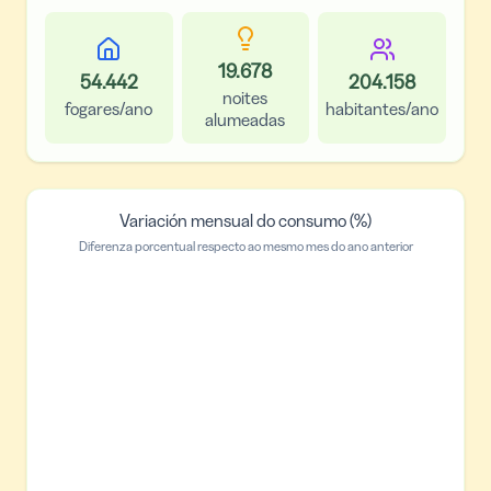
19.678
54.442
204.158
noites
fogares/ano
habitantes/ano
alumeadas
Variación mensual do consumo (%)
Diferenza porcentual respecto ao mesmo mes do ano anterior