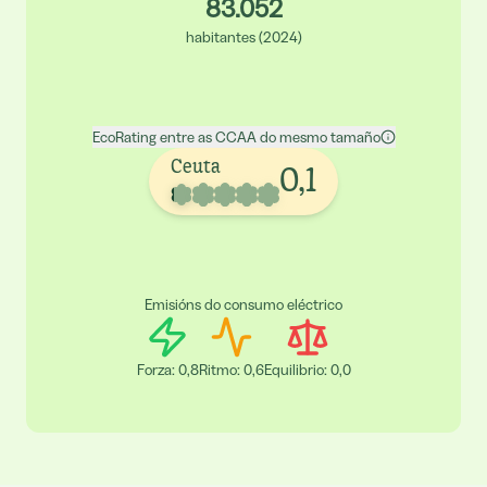
83.052
habitantes
(
2024
)
EcoRating entre as CCAA do mesmo tamaño
Ceuta
0,1
Emisións do consumo eléctrico
Forza
:
0,8
Ritmo
:
0,6
Equilibrio
:
0,0