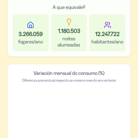
A que equivale?
1.180.503
3.266.059
12.247.722
noites
fogares/ano
habitantes/ano
alumeadas
Variación mensual do consumo (%)
Diferenza porcentual respecto ao mesmo mes do ano anterior