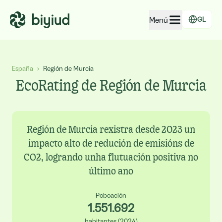
Menú
GL
EcoRating de empresas
España
›
Región de Murcia
EcoRating de territorios
EcoRating de Región de Murcia
Para xente
Para administracións
Para empresas
Región de Murcia rexistra desde 2023 un
impacto alto de redución de emisións de
CO2, logrando unha flutuación positiva no
último ano
Poboación
1.551.692
habitantes
(
2024
)