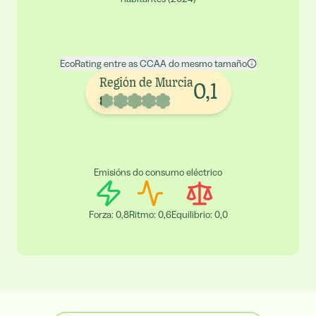
EcoRating entre as CCAA do mesmo tamaño
Región de Murcia
0,1
Emisións do consumo eléctrico
Forza
:
0,8
Ritmo
:
0,6
Equilibrio
:
0,0