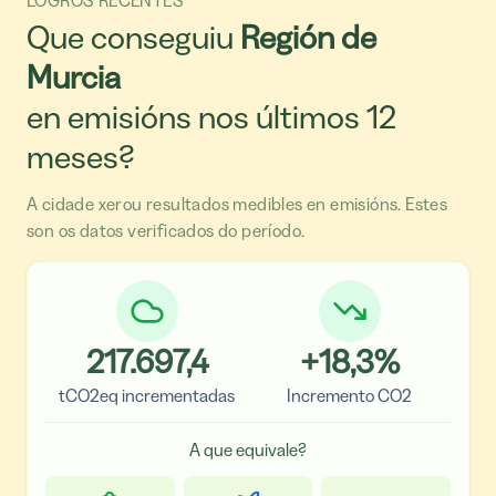
Que conseguiu
Región de
Murcia
en emisións nos últimos 12
meses?
A cidade xerou resultados medibles en emisións. Estes
son os datos verificados do período.
217.697,4
+
18,3
%
tCO2eq incrementadas
Incremento CO2
A que equivale?