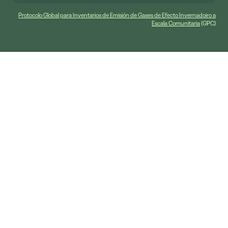
Protocolo Global para Inventarios de Emisión de Gases de Efecto Invernadoiro a
Escala Comunitaria
(GPC)