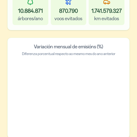
10.884.871
870.790
1.741.579.327
árbores/ano
voos evitados
km evitados
Variación mensual de emisións (%)
Diferenza porcentual respecto ao mesmo mes do ano anterior