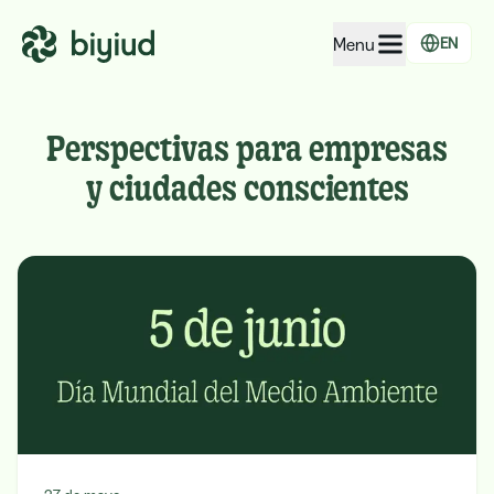
Menu
EN
EcoRating of companies
Perspectivas para empresas
EcoRating of territories
y ciudades conscientes
For people
For public administrations
For companies