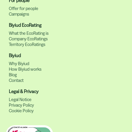
For people
Offer for people
Campaigns
Biyiud EcoRating
What the EcoRating is
Company EcoRatings
Territory EcoRatings
Biyiud
Why Biyiud
How Biyiud works
Blog
Contact
Legal & Privacy
Legal Notice
Privacy Policy
Cookie Policy