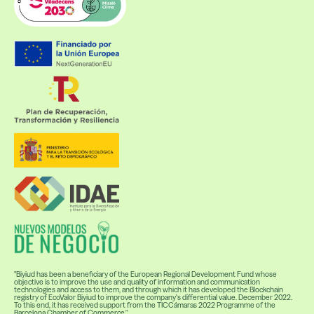
"Biyiud has been a beneficiary of the European Regional Development Fund whose
objective is to improve the use and quality of information and communication
technologies and access to them, and through which it has developed the Blockchain
registry of EcoValor Biyiud to improve the company's differential value. December 2022.
To this end, it has received support from the TICCámaras 2022 Programme of the
Barcelona Chamber of Commerce."