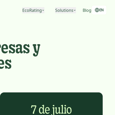
EcoRating
Solutions
Blog
EN
EcoRating of companies
For people
EcoRating of territories
For companies
esas y
For public administrations
es