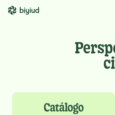
Persp
c