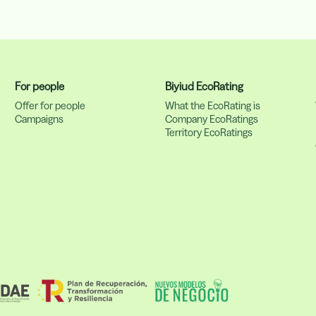
For people
Biyiud EcoRating
s
Offer for people
What the EcoRating is
Campaigns
Company EcoRatings
Territory EcoRatings