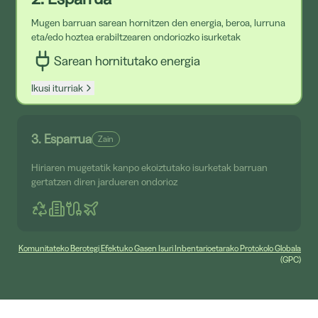
Mugen barruan sarean hornitzen den energia, beroa, lurruna
eta/edo hoztea erabiltzearen ondoriozko isurketak
Sarean hornitutako energia
Castilla y León
Ikusi iturriak
2,6
3. Esparrua
Zain
Hiriaren mugetatik kanpo ekoiztutako isurketak barruan
gertatzen diren jardueren ondorioz
Castilla - la Mancha
2,6
Komunitateko Berotegi Efektuko Gasen Isuri Inbentarioetarako Protokolo Globala
(GPC)