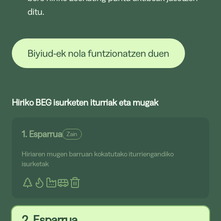
ditu.
País Vasco
5,0
Biyiud-ek nola funtzionatzen duen
Hiriko BEG isurketen iturriak eta mugak
Aragón
3,9
1. Esparrua
Zain
Hiriaren mugen barruan kokatutako iturriengandiko
isurketak
La Rioja
3,3
2. Esparrua