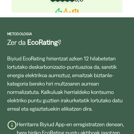
METODOLOGIA
Comunidad de Madrid
Zer da
EcoRating
?
5,0
Biyiud EcoRating hirientzat azken 12 hilabetetan
lortutako deskarbonizazio-puntuazioa da, saretik
energia elektrikoa aurreztuz, emaitzak biztanle-
kategoria bereko hiri multzoaren aurrean
normalizatuta. Kalkuluak herrialdeko kontsumo
Comunidad Foral de Navarra
elektriko puntu guztien irakurketatik lortutako datu
5,0
erreal eta egiaztatuekin elikatzen dira.
Herritarra Biyiud App-en erregistratzen denean,
bere hiriko EcoRating puntu aktiboak jasotzen