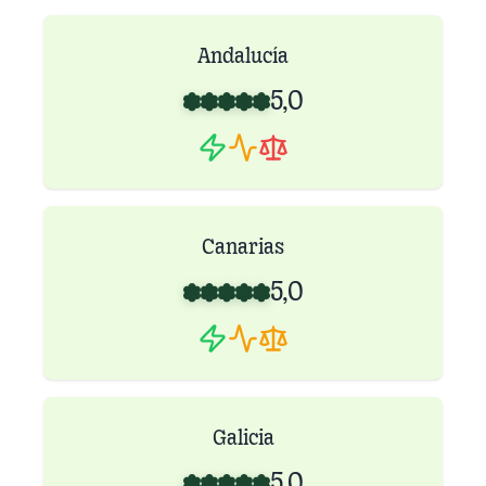
Andalucía
5,0
Canarias
5,0
Galicia
5,0