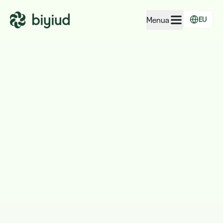
Menua
EU
Enpresen EcoRating
Lurraldeen EcoRating
Jendearentzat
Administrazioentzat
Enpresentzat