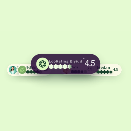
®
EcoRating Biyiud
4.5
Barcelona
Emma
Solaria
María
4.9
4.4
4.3
3.9