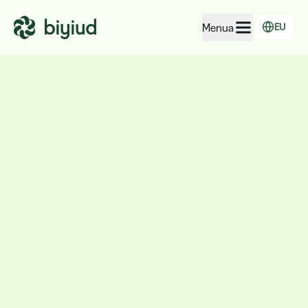
Menua
EU
Enpresen EcoRating
Lurraldeen EcoRating
Jendearentzat
Administrazioentzat
Enpresentzat