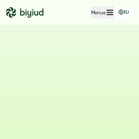
Menua
EU
Enpresen EcoRating
Lurraldeen EcoRating
Jendearentzat
Administrazioentzat
Enpresentzat