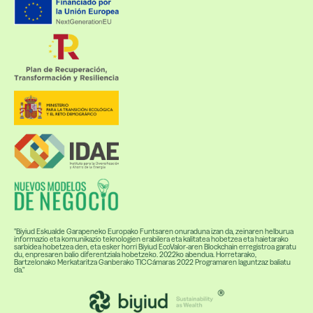
"Biyiud Eskualde Garapeneko Europako Funtsaren onuraduna izan da, zeinaren helburua
informazio eta komunikazio teknologien erabilera eta kalitatea hobetzea eta haietarako
sarbidea hobetzea den, eta esker horri Biyiud EcoValor-aren Blockchain erregistroa garatu
du, enpresaren balio diferentziala hobetzeko. 2022ko abendua. Horretarako,
Bartzelonako Merkataritza Ganberako TICCámaras 2022 Programaren laguntzaz baliatu
da."