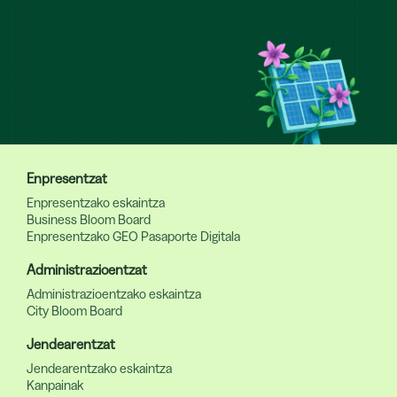
Enpresentzat
Enpresentzako eskaintza
Business Bloom Board
Enpresentzako GEO Pasaporte Digitala
Administrazioentzat
Administrazioentzako eskaintza
City Bloom Board
Jendearentzat
Jendearentzako eskaintza
Kanpainak