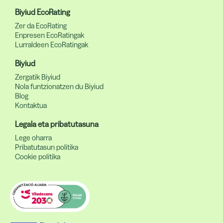
Biyiud EcoRating
Zer da EcoRating
Enpresen EcoRatingak
Lurraldeen EcoRatingak
Biyiud
Zergatik Biyiud
Nola funtzionatzen du Biyiud
Blog
Kontaktua
Legala eta pribatutasuna
Lege oharra
Pribatutasun politika
Cookie politika