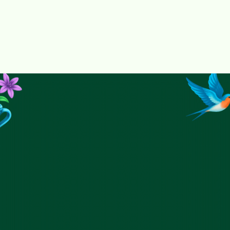
Eskatu zure hiriaren doako sarbidea