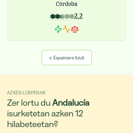
Córdoba
2,2
←
Espainiara itzuli
AZKEN LORPENAK
Zer lortu du
Andalucía
isurketetan azken 12
hilabeteetan?