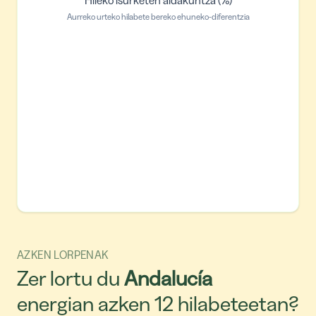
Aurreko urteko hilabete bereko ehuneko-diferentzia
AZKEN LORPENAK
Zer lortu du
Andalucía
energian azken 12 hilabeteetan?