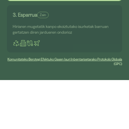
3. Esparrua
Zain
Hiriaren mugetatik kanpo ekoiztutako isurketak barruan
gertatzen diren jardueren ondorioz
Komunitateko Berotegi Efektuko Gasen Isuri Inbentarioetarako Protokolo Globala
(GPC)