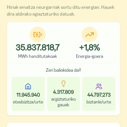
Hiriak emaitza neurgarriak sortu ditu energian. Hauek
dira aldirako egiaztaturiko datuak.
35.837.818,7
+
1,8
%
MWh handitutakoak
Energia-igoera
Zeri baliokidea da?
4.317.809
11.945.940
44.797.273
argiztaturiko
etxebizitza/urte
biztanle/urte
gauak