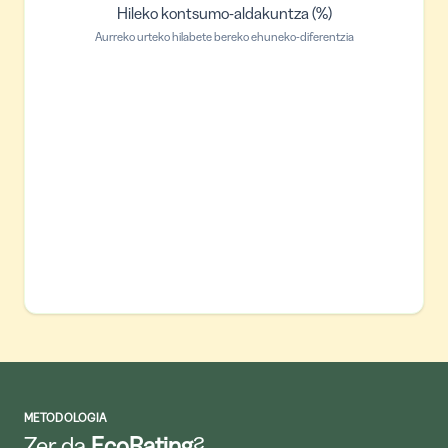
Hileko kontsumo-aldakuntza (%)
Aurreko urteko hilabete bereko ehuneko-diferentzia
METODOLOGIA
Zer da
EcoRating
?