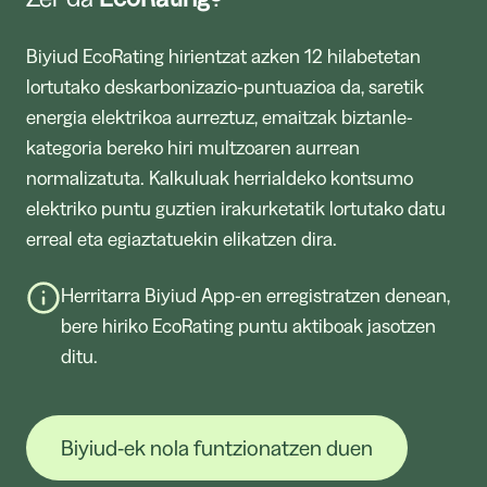
Biyiud EcoRating hirientzat azken 12 hilabetetan
lortutako deskarbonizazio-puntuazioa da, saretik
energia elektrikoa aurreztuz, emaitzak biztanle-
kategoria bereko hiri multzoaren aurrean
normalizatuta. Kalkuluak herrialdeko kontsumo
elektriko puntu guztien irakurketatik lortutako datu
erreal eta egiaztatuekin elikatzen dira.
Herritarra Biyiud App-en erregistratzen denean,
bere hiriko EcoRating puntu aktiboak jasotzen
ditu.
Biyiud-ek nola funtzionatzen duen