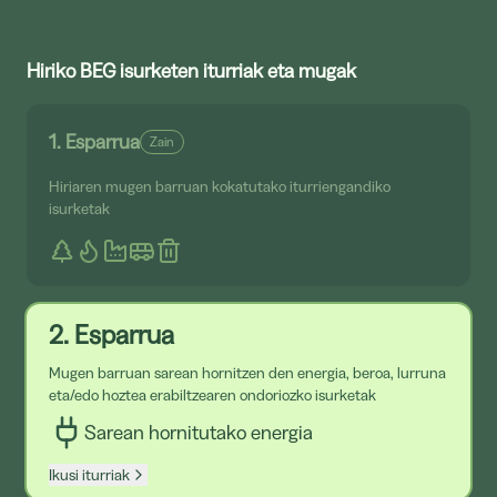
Hiriko BEG isurketen iturriak eta mugak
1. Esparrua
Zain
Hiriaren mugen barruan kokatutako iturriengandiko
isurketak
2. Esparrua
Mugen barruan sarean hornitzen den energia, beroa, lurruna
eta/edo hoztea erabiltzearen ondoriozko isurketak
Sarean hornitutako energia
Ikusi iturriak