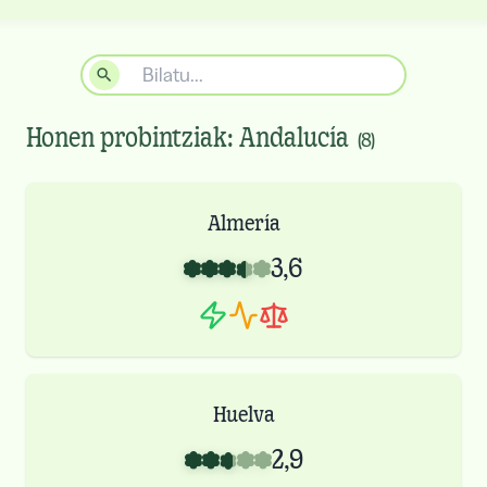
Honen probintziak:
Andalucía
(
8
)
Almería
3,6
Huelva
2,9