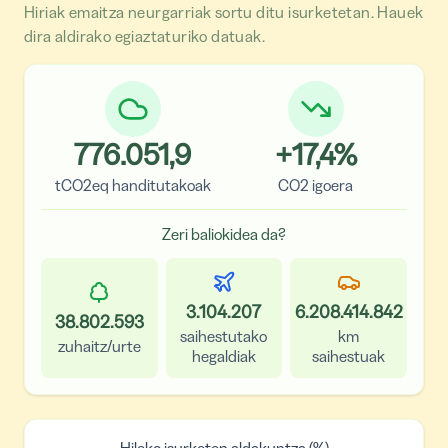
Hiriak emaitza neurgarriak sortu ditu isurketetan. Hauek
dira aldirako egiaztaturiko datuak.
776.051,9
+
17,4
%
tCO2eq handitutakoak
CO2 igoera
Zeri baliokidea da?
3.104.207
6.208.414.842
38.802.593
saihestutako
km
zuhaitz/urte
hegaldiak
saihestuak
Hileko isurketen aldakuntza (%)