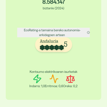
8.584.147
biztanle
(
2024
)
EcoRating-a tamaina bereko autonomia-
erkidegoen artean
Andalucía
5
Kontsumo elektrikoaren isurketak
Indarra
:
1,0
Erritmoa
:
0,6
Oreka
:
0,2