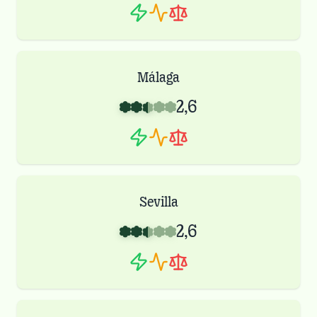
Málaga
2,6
Sevilla
2,6