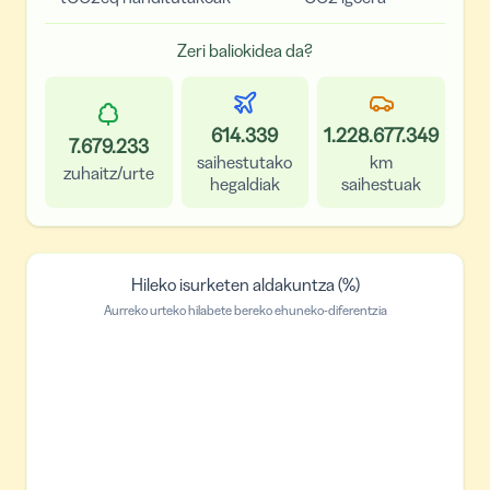
Zeri baliokidea da?
614.339
1.228.677.349
7.679.233
saihestutako
km
zuhaitz/urte
hegaldiak
saihestuak
Hileko isurketen aldakuntza (%)
Aurreko urteko hilabete bereko ehuneko-diferentzia