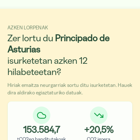
AZKEN LORPENAK
Zer lortu du
Principado de
Asturias
isurketetan azken 12
hilabeteetan?
Hiriak emaitza neurgarriak sortu ditu isurketetan. Hauek
dira aldirako egiaztaturiko datuak.
153.584,7
+
20,5
%
tCO2eq handitutakoak
CO2 igoera