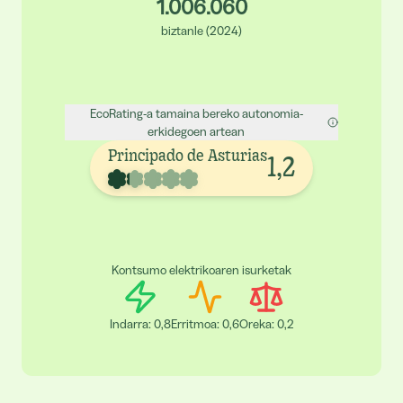
1.006.060
biztanle
(
2024
)
EcoRating-a tamaina bereko autonomia-
erkidegoen artean
Principado de Asturias
1,2
Kontsumo elektrikoaren isurketak
Indarra
:
0,8
Erritmoa
:
0,6
Oreka
:
0,2