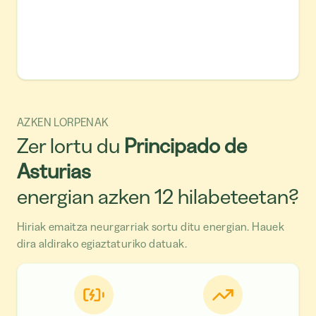
AZKEN LORPENAK
Zer lortu du
Principado de
Asturias
energian azken 12 hilabeteetan?
Hiriak emaitza neurgarriak sortu ditu energian. Hauek
dira aldirako egiaztaturiko datuak.