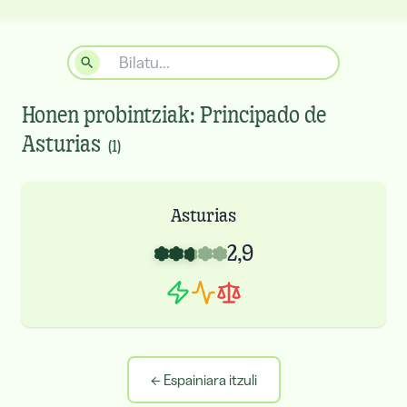
Honen probintziak:
Principado de
Asturias
(
1
)
Asturias
2,9
←
Espainiara itzuli