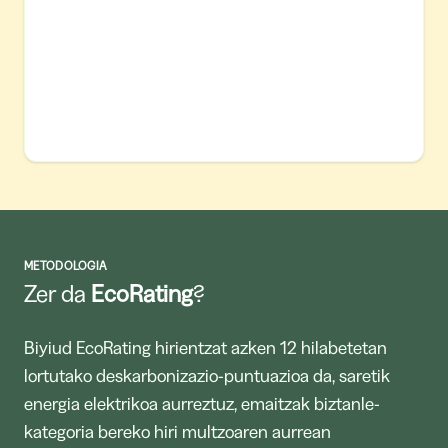
METODOLOGIA
Zer da
EcoRating
?
Biyiud EcoRating hirientzat azken 12 hilabetetan
lortutako deskarbonizazio-puntuazioa da, saretik
energia elektrikoa aurreztuz, emaitzak biztanle-
kategoria bereko hiri multzoaren aurrean