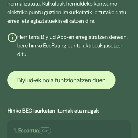
normalizatuta. Kalkuluak herrialdeko kontsumo
elektriko puntu guztien irakurketatik lortutako datu
erreal eta egiaztatuekin elikatzen dira.
Herritarra Biyiud App-en erregistratzen denean,
bere hiriko EcoRating puntu aktiboak jasotzen
ditu.
Biyiud-ek nola funtzionatzen duen
Hiriko BEG isurketen iturriak eta mugak
1. Esparrua
Zain