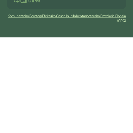
Komunitateko Berotegi Efektuko Gasen Isuri Inbentarioetarako Protokolo Globala
(GPC)