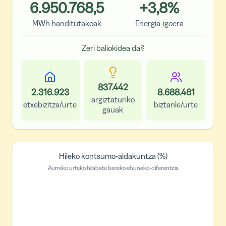
6.950.768,5
+
3,8
%
MWh handitutakoak
Energia-igoera
Zeri baliokidea da?
837.442
2.316.923
8.688.461
argiztaturiko
etxebizitza/urte
biztanle/urte
gauak
Hileko kontsumo-aldakuntza (%)
Aurreko urteko hilabete bereko ehuneko-diferentzia