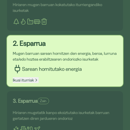
Hiriaren mugen barruan kokatutako iturriengandiko
isurketak
2. Esparrua
Mugen barruan sarean hornitzen den energia, beroa, lurruna
eta/edo hoztea erabiltzearen ondoriozko isurketak
Sarean hornitutako energia
Ikusi iturriak
3. Esparrua
Zain
Hiriaren mugetatik kanpo ekoiztutako isurketak barruan
gertatzen diren jardueren ondorioz