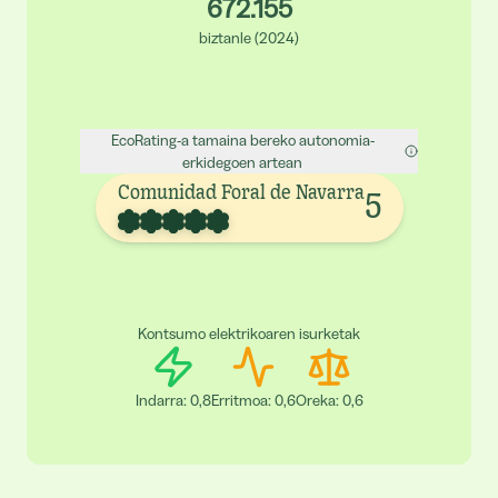
672.155
biztanle
(
2024
)
EcoRating-a tamaina bereko autonomia-
erkidegoen artean
Comunidad Foral de Navarra
5
Kontsumo elektrikoaren isurketak
Indarra
:
0,8
Erritmoa
:
0,6
Oreka
:
0,6