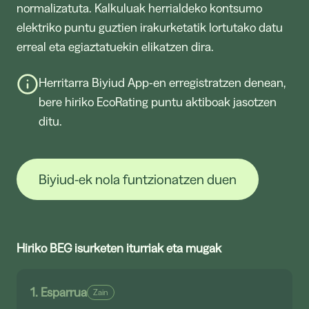
normalizatuta. Kalkuluak herrialdeko kontsumo
elektriko puntu guztien irakurketatik lortutako datu
erreal eta egiaztatuekin elikatzen dira.
Herritarra Biyiud App-en erregistratzen denean,
bere hiriko EcoRating puntu aktiboak jasotzen
ditu.
Biyiud-ek nola funtzionatzen duen
Hiriko BEG isurketen iturriak eta mugak
1. Esparrua
Zain