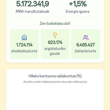
5.172.341,9
+
1,5
%
MWh handitutakoak
Energia-igoera
Zeri baliokidea da?
623.174
1.724.114
6.465.427
argiztaturiko
etxebizitza/urte
biztanle/urte
gauak
Hileko kontsumo-aldakuntza (%)
Aurreko urteko hilabete bereko ehuneko-diferentzia