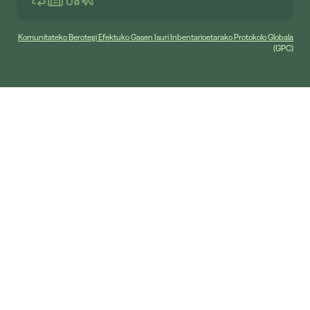
Komunitateko Berotegi Efektuko Gasen Isuri Inbentarioetarako Protokolo Globala
(GPC)