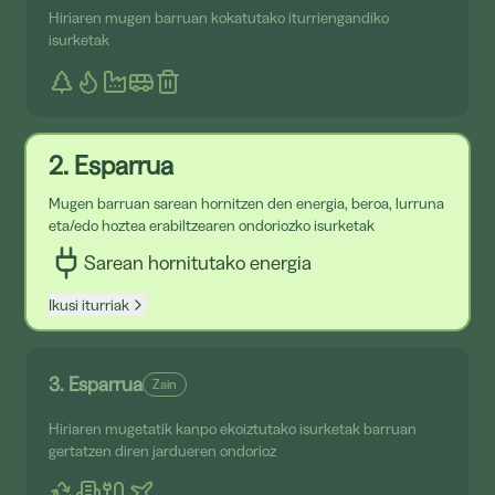
Hiriaren mugen barruan kokatutako iturriengandiko
isurketak
2. Esparrua
Mugen barruan sarean hornitzen den energia, beroa, lurruna
eta/edo hoztea erabiltzearen ondoriozko isurketak
Sarean hornitutako energia
Ikusi iturriak
3. Esparrua
Zain
Hiriaren mugetatik kanpo ekoiztutako isurketak barruan
gertatzen diren jardueren ondorioz