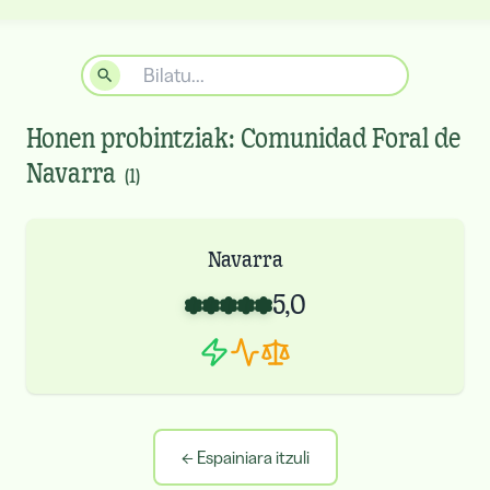
Honen probintziak:
Comunidad Foral de
Navarra
(
1
)
Navarra
5,0
←
Espainiara itzuli