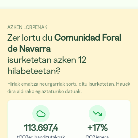
AZKEN LORPENAK
Zer lortu du
Comunidad Foral
de Navarra
isurketetan azken 12
hilabeteetan?
Hiriak emaitza neurgarriak sortu ditu isurketetan. Hauek
dira aldirako egiaztaturiko datuak.
113.697,4
+
17
%
tCO2eq handitutakoak
CO2 igoera