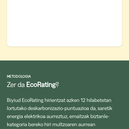
METODOLOGIA
Zer da
EcoRating
?
Biyiud EcoRating hirientzat azken 12 hilabetetan
lortutako deskarbonizazio-puntuazioa da, saretik
energia elektrikoa aurreztuz, emaitzak biztanle-
kategoria bereko hiri multzoaren aurrean