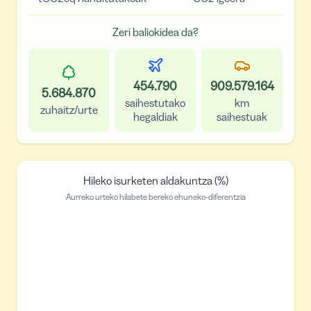
Zeri baliokidea da?
454.790
909.579.164
5.684.870
saihestutako
km
zuhaitz/urte
hegaldiak
saihestuak
Hileko isurketen aldakuntza (%)
Aurreko urteko hilabete bereko ehuneko-diferentzia