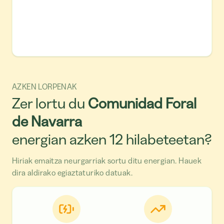
AZKEN LORPENAK
Zer lortu du
Comunidad Foral
de Navarra
energian azken 12 hilabeteetan?
Hiriak emaitza neurgarriak sortu ditu energian. Hauek
dira aldirako egiaztaturiko datuak.