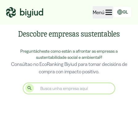
Menú
GL
EcoRating de empresas
Descobre empresas sustentables
EcoRating de territorios
Preguntácheste como están a afrontar as empresas a
Para xente
sustentabilidade social e ambiental?
Consúltao no EcoRanking Biyiud para tomar decisións de
Para administracións
compra con impacto positivo.
Para empresas