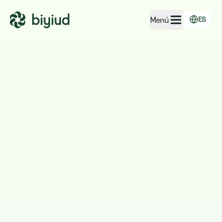
Menú
ES
EcoRating de empresas
EcoRating de territorios
Para personas
Para administraciones
Para empresas