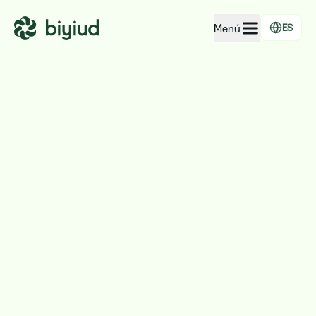
Menú
ES
EcoRating de empresas
EcoRating de territorios
Para personas
Para administraciones
Para empresas
Solicitar acceso gratuito