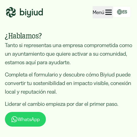
Menú
ES
EcoRating de empresas
¿Hablamos?
EcoRating de territorios
Tanto si representas una empresa comprometida como
un ayuntamiento que quiere activar a su comunidad,
Para personas
estamos aquí para ayudarte.
Para administraciones
Completa el formulario y descubre cómo Biyiud puede
Para empresas
convertir tu sostenibilidad en impacto visible, conexión
local y reputación real.
Liderar el cambio empieza por dar el primer paso.
WhatsApp