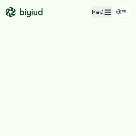
Menú
ES
EcoRating de empresas
EcoRating de territorios
Para personas
Para administraciones
Para empresas