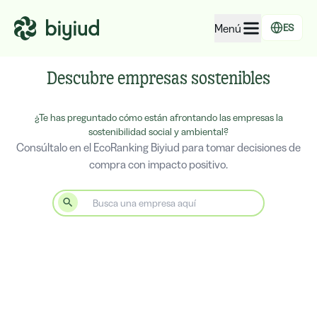
Menú
ES
EcoRating de empresas
Descubre empresas sostenibles
EcoRating de territorios
¿Te has preguntado cómo están afrontando las empresas la
Para personas
sostenibilidad social y ambiental?
Consúltalo en el EcoRanking Biyiud para tomar decisiones de
Para administraciones
compra con impacto positivo.
Para empresas