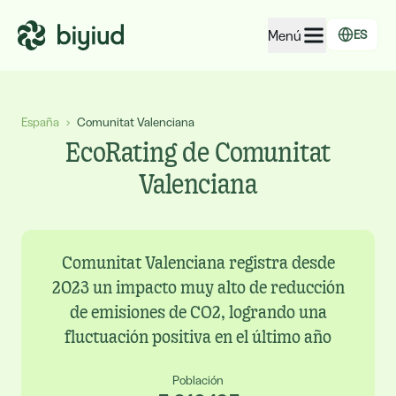
Menú
ES
EcoRating de empresas
España
›
Comunitat Valenciana
EcoRating de territorios
EcoRating de Comunitat
Para personas
Valenciana
Para administraciones
Para empresas
Comunitat Valenciana registra desde
2023 un impacto muy alto de reducción
de emisiones de CO2, logrando una
fluctuación positiva en el último año
Población