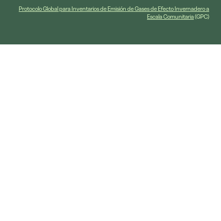
Protocolo Global para Inventarios de Emisión de Gases de Efecto Invernadero a
Escala Comunitaria
(GPC)