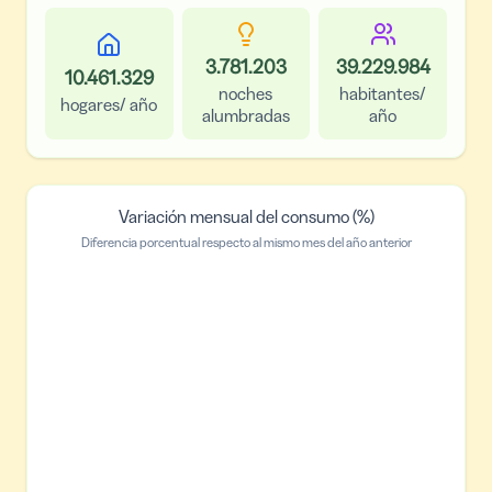
3.781.203
39.229.984
10.461.329
noches
habitantes/
hogares/ año
alumbradas
año
Variación mensual del consumo (%)
Diferencia porcentual respecto al mismo mes del año anterior