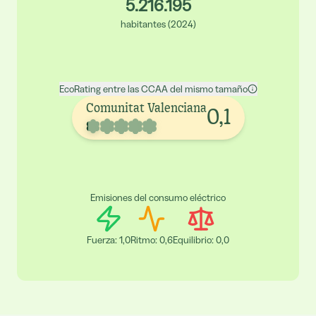
5.216.195
habitantes
(
2024
)
EcoRating entre las CCAA del mismo tamaño
Comunitat Valenciana
0,1
Emisiones del consumo eléctrico
Fuerza
:
1,0
Ritmo
:
0,6
Equilibrio
:
0,0