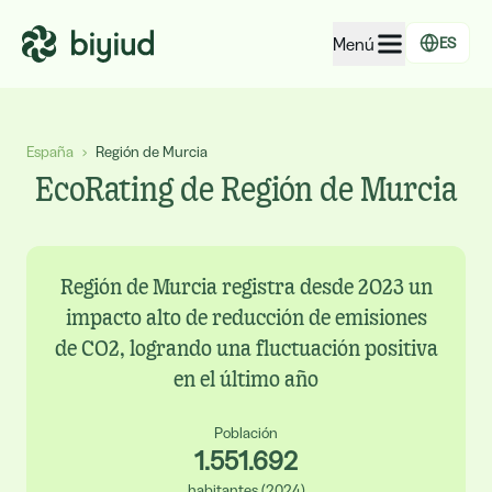
Menú
ES
EcoRating de empresas
España
›
Región de Murcia
EcoRating de territorios
EcoRating de Región de Murcia
Para personas
Para administraciones
Para empresas
Región de Murcia registra desde 2023 un
impacto alto de reducción de emisiones
de CO2, logrando una fluctuación positiva
en el último año
Población
1.551.692
habitantes
(
2024
)