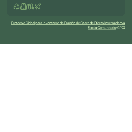
Protocolo Global para Inventarios de Emisión de Gases de Efecto Invernadero a
Escala Comunitaria
(GPC)