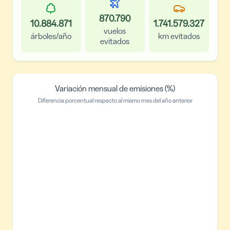
870.790
10.884.871
1.741.579.327
vuelos
árboles/año
km evitados
evitados
Variación mensual de emisiones (%)
Diferencia porcentual respecto al mismo mes del año anterior