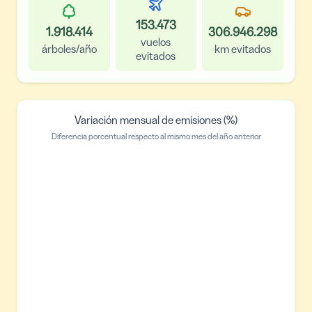
153.473
1.918.414
306.946.298
vuelos
árboles/año
km evitados
evitados
Variación mensual de emisiones (%)
Diferencia porcentual respecto al mismo mes del año anterior