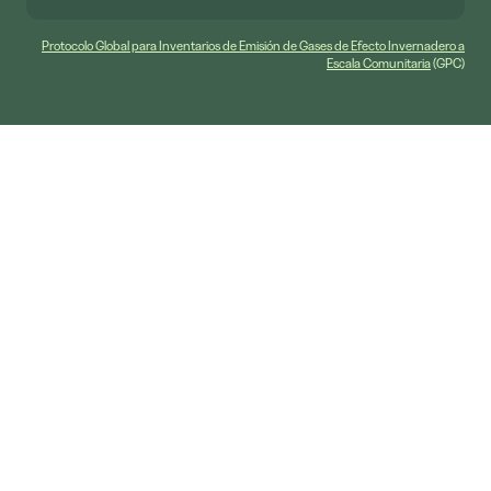
Protocolo Global para Inventarios de Emisión de Gases de Efecto Invernadero a
Escala Comunitaria
(GPC)