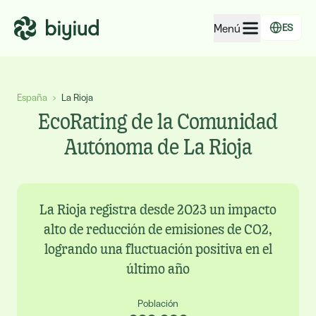
Menú
ES
EcoRating de empresas
España
›
La Rioja
EcoRating de territorios
EcoRating de la Comunidad
Para personas
Autónoma de La Rioja
Para administraciones
Para empresas
La Rioja registra desde 2023 un impacto
alto de reducción de emisiones de CO2,
logrando una fluctuación positiva en el
último año
Población