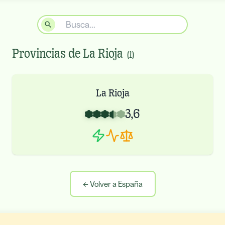
Provincias de
La Rioja
(
1
)
La Rioja
3,6
←
Volver a España