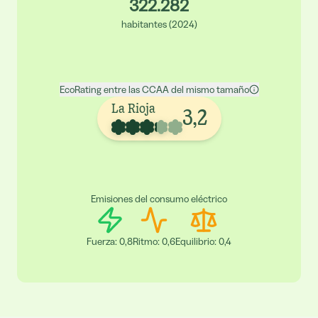
322.282
habitantes
(
2024
)
EcoRating entre las CCAA del mismo tamaño
La Rioja
3,2
Emisiones del consumo eléctrico
Fuerza
:
0,8
Ritmo
:
0,6
Equilibrio
:
0,4