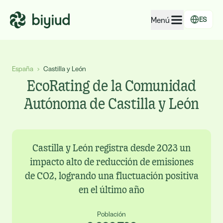
Menú
ES
EcoRating de empresas
España
›
Castilla y León
EcoRating de territorios
EcoRating de la Comunidad
Para personas
Autónoma de Castilla y León
Para administraciones
Para empresas
Castilla y León registra desde 2023 un
impacto alto de reducción de emisiones
de CO2, logrando una fluctuación positiva
en el último año
Población