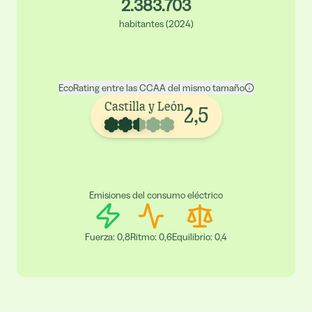
2.383.703
habitantes
(
2024
)
EcoRating entre las CCAA del mismo tamaño
Castilla y León
2,5
Emisiones del consumo eléctrico
Fuerza
:
0,8
Ritmo
:
0,6
Equilibrio
:
0,4