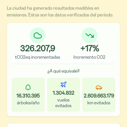
La ciudad ha generado resultados medibles en
emisiones. Estos son los datos verificados del período.
326.207,9
+
17
%
tCO2eq incrementadas
Incremento CO2
¿A qué equivale?
1.304.832
16.310.395
2.609.663.179
vuelos
árboles/año
km evitados
evitados