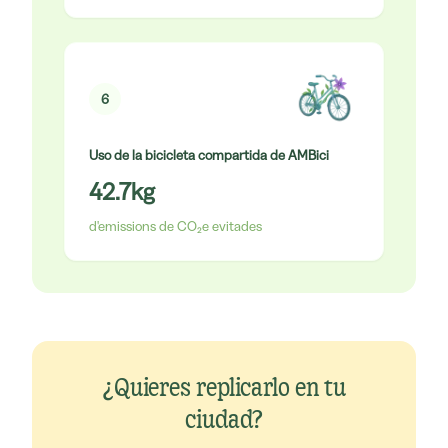
6
Uso de la bicicleta compartida de AMBici
42.7
kg
d'emissions de CO₂e evitades
¿Quieres replicarlo en tu
ciudad?