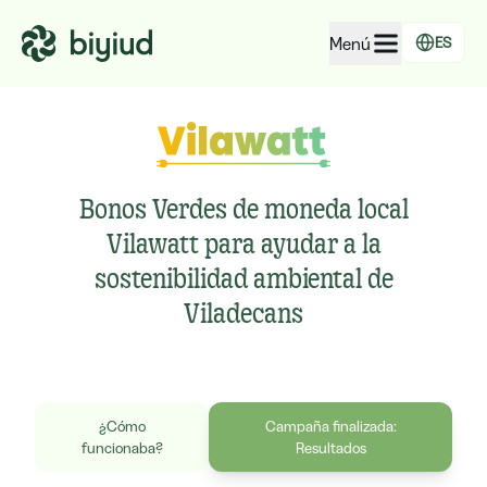
Menú
ES
EcoRating de empresas
EcoRating de territorios
Para personas
Bonos Verdes de moneda local
Para administraciones
Vilawatt para ayudar a la
sostenibilidad ambiental de
Para empresas
Viladecans
¿Cómo
Campaña finalizada:
funcionaba?
Resultados