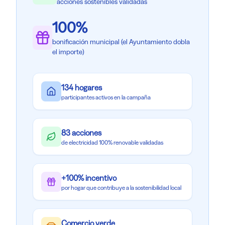
acciones sostenibles validadas
100%
bonificación municipal (el Ayuntamiento dobla
el importe)
134
hogares
participantes activos en la campaña
83
acciones
de electricidad 100% renovable validadas
+100% incentivo
por hogar que contribuye a la sostenibilidad local
Comercio verde