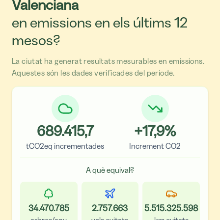
Valenciana
en emissions en els últims 12
mesos?
La ciutat ha generat resultats mesurables en emissions.
Aquestes són les dades verificades del període.
689.415,7
+
17,9
%
tCO2eq incrementades
Increment CO2
A què equival?
34.470.785
2.757.663
5.515.325.598
arbres/any
vols evitats
km evitats