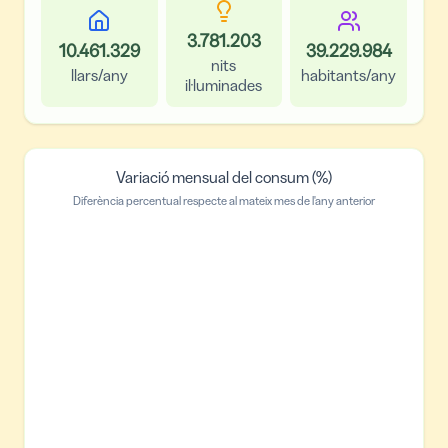
3.781.203
10.461.329
39.229.984
nits
llars/any
habitants/any
il·luminades
Variació mensual del consum (%)
Diferència percentual respecte al mateix mes de l'any anterior