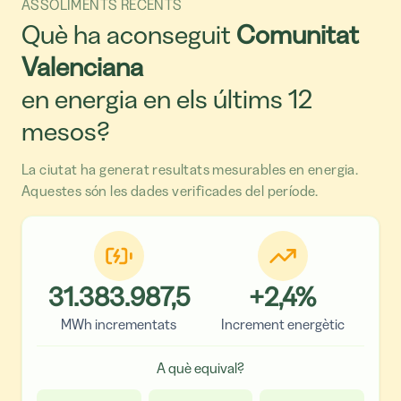
ASSOLIMENTS RECENTS
Què ha aconseguit
Comunitat
Valenciana
en energia en els últims 12
mesos?
La ciutat ha generat resultats mesurables en energia.
Aquestes són les dades verificades del període.
31.383.987,5
+
2,4
%
MWh incrementats
Increment energètic
A què equival?