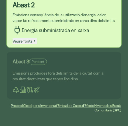
Abast 2
Emissions conseqüència de la utilització d'energia, calor,
vapor i/o refredament subministrats en xarxa dins dels límits
Energia subministrada en xarxa
Veure fonts
Abast 3
Pendent
Emissions produïdes fora dels límits de la ciutat com a
resultat d'activitats que tenen lloc dins
Protocol Global per a Inventaris d'Emissió de Gasos d'Efecte Hivernacle a Escala
Comunitària
(GPC)