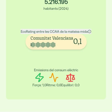
5.216.195
habitants
(
2024
)
EcoRating entre les CCAA de la mateixa mida
Comunitat Valenciana
0,1
Emissions del consum elèctric
Força
:
1,0
Ritme
:
0,6
Equilibri
:
0,0