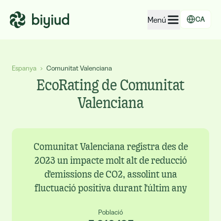
Menú
CA
EcoRating d'empreses
Espanya
›
Comunitat Valenciana
EcoRating de territoris
EcoRating de Comunitat
Per a persones
Valenciana
Per a administracions
Per a empreses
Comunitat Valenciana registra des de
2023 un impacte molt alt de reducció
d'emissions de CO2, assolint una
fluctuació positiva durant l'últim any
Població