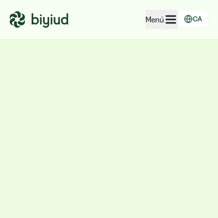
Menú
CA
EcoRating d'empreses
EcoRating de territoris
Per a persones
Per a administracions
Per a empreses