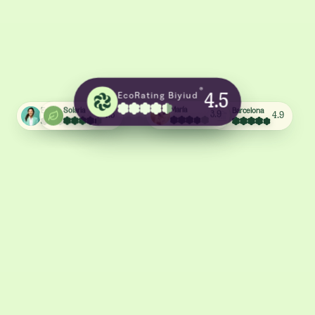
®
EcoRating Biyiud
4.5
Barcelona
Emma
Solaria
María
4.9
4.4
4.3
3.9