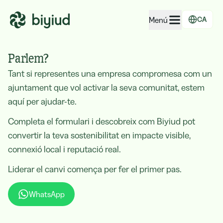
Menú
CA
EcoRating d'empreses
Parlem?
EcoRating de territoris
Tant si representes una empresa compromesa com un
ajuntament que vol activar la seva comunitat, estem
Per a persones
aquí per ajudar-te.
Per a administracions
Completa el formulari i descobreix com Biyiud pot
Per a empreses
convertir la teva sostenibilitat en impacte visible,
connexió local i reputació real.
Liderar el canvi comença per fer el primer pas.
WhatsApp