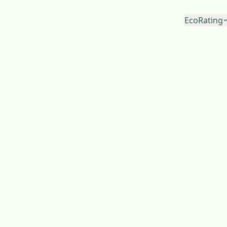
EcoRating
EcoRating d'emp
EcoRating de terr