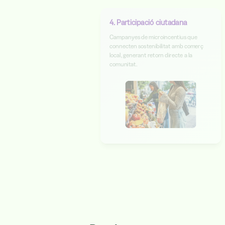
4. Participació ciutadana
Campanyes de microincentius que
connecten sostenibilitat amb comerç
local, generant retorn directe a la
comunitat.