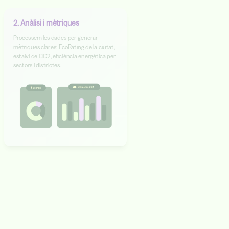
2. Anàlisi i mètriques
Processem les dades per generar
mètriques clares: EcoRating de la ciutat,
estalvi de CO2, eficiència energètica per
sectors i districtes.