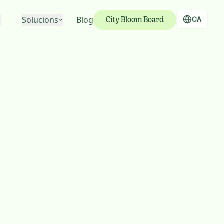
Solucions
Blog
CA
City Bloom Board
reses
Per a persones
itoris
Per a empreses
Per a administracions