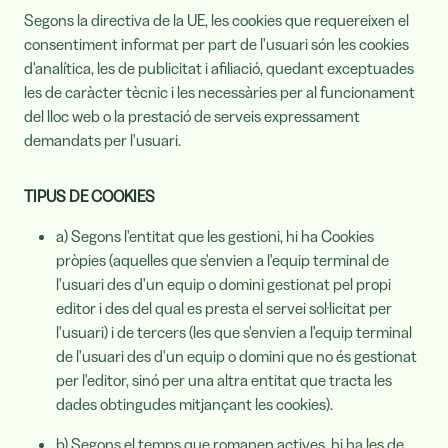
Segons la directiva de la UE, les cookies que requereixen el
consentiment informat per part de l'usuari són les cookies
d'analítica, les de publicitat i afiliació, quedant exceptuades
les de caràcter tècnic i les necessàries per al funcionament
del lloc web o la prestació de serveis expressament
demandats per l'usuari.
TIPUS DE COOKIES
a) Segons l'entitat que les gestioni, hi ha Cookies
pròpies (aquelles que s'envien a l'equip terminal de
l'usuari des d'un equip o domini gestionat pel propi
editor i des del qual es presta el servei sol·licitat per
l'usuari) i de tercers (les que s'envien a l'equip terminal
de l'usuari des d'un equip o domini que no és gestionat
per l'editor, sinó per una altra entitat que tracta les
dades obtingudes mitjançant les cookies).
b) Segons el temps que romanen actives, hi ha les de