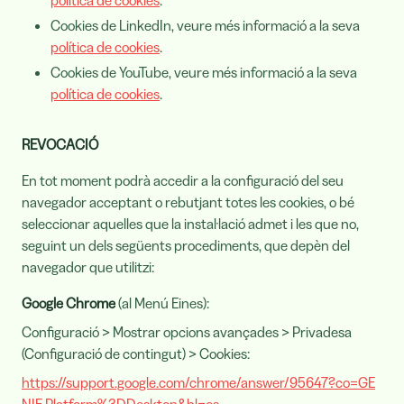
política de cookies
.
Cookies de LinkedIn, veure més informació a la seva
política de cookies
.
Cookies de YouTube, veure més informació a la seva
política de cookies
.
REVOCACIÓ
En tot moment podrà accedir a la configuració del seu
navegador acceptant o rebutjant totes les cookies, o bé
seleccionar aquelles que la instal·lació admet i les que no,
seguint un dels següents procediments, que depèn del
navegador que utilitzi:
Google Chrome
(al Menú Eines):
Configuració > Mostrar opcions avançades > Privadesa
(Configuració de contingut) > Cookies:
https://support.google.com/chrome/answer/95647?co=GE