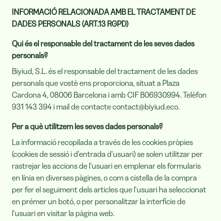
INFORMACIÓ RELACIONADA AMB EL TRACTAMENT DE
DADES PERSONALS (ART.13 RGPD)
Qui és el responsable del tractament de les seves dades
personals?
Biyiud, S.L. és el responsable del tractament de les dades
personals que vostè ens proporciona, situat a Plaza
Cardona 4, 08006 Barcelona i amb CIF B06930994. Telèfon
931 143 394 i mail de contacte contact@biyiud.eco.
Per a què utilitzem les seves dades personals?
La informació recopilada a través de les cookies pròpies
(cookies de sessió i d'entrada d'usuari) se solen utilitzar per
rastrejar les accions de l'usuari en emplenar els formularis
en línia en diverses pàgines, o com a cistella de la compra
per fer el seguiment dels articles que l'usuari ha seleccionat
en prémer un botó, o per personalitzar la interfície de
l'usuari en visitar la pàgina web.