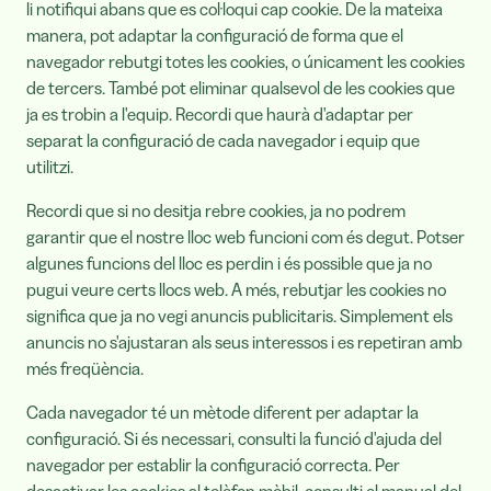
li notifiqui abans que es col·loqui cap cookie. De la mateixa
manera, pot adaptar la configuració de forma que el
navegador rebutgi totes les cookies, o únicament les cookies
de tercers. També pot eliminar qualsevol de les cookies que
ja es trobin a l'equip. Recordi que haurà d'adaptar per
separat la configuració de cada navegador i equip que
utilitzi.
Recordi que si no desitja rebre cookies, ja no podrem
garantir que el nostre lloc web funcioni com és degut. Potser
algunes funcions del lloc es perdin i és possible que ja no
pugui veure certs llocs web. A més, rebutjar les cookies no
significa que ja no vegi anuncis publicitaris. Simplement els
anuncis no s'ajustaran als seus interessos i es repetiran amb
més freqüència.
Cada navegador té un mètode diferent per adaptar la
configuració. Si és necessari, consulti la funció d'ajuda del
navegador per establir la configuració correcta. Per