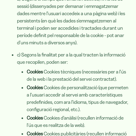
sessió (dissenyades per demanar i emmagatzemar
dades mentre l'usuari accedeix a una pàgina web) i les
persistents (en què les dades s'emmagatzemen al
terminal i poden ser accedides i tractades durant un
període definit pel responsable de la cookie - pot anar
d'uns minuts a diversos anys).
c) Segons la finalitat per a la qual tracten la informació
que recopilen, poden ser:
Cookies
Cookies tècniques (necessàries per a l'ús
de la web i la prestació del servei contractat).
Cookies
Cookies de personalització (que permeten
a l'usuari accedir al servei amb característiques
predefinides, com ara l'idioma, tipus de navegador,
configuració regional, etc.).
Cookies
Cookies d'anàlisi (recullen informació de
l'ús que es realitza de la web).
Cookies
Cookies publicitàries (recullen informació