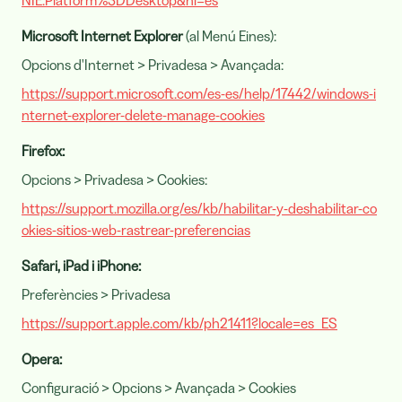
NIE.Platform%3DDesktop&hl=es
Microsoft Internet Explorer
(al Menú Eines):
Opcions d'Internet > Privadesa > Avançada:
https://support.microsoft.com/es-es/help/17442/windows-i
nternet-explorer-delete-manage-cookies
Firefox:
Opcions > Privadesa > Cookies:
https://support.mozilla.org/es/kb/habilitar-y-deshabilitar-co
okies-sitios-web-rastrear-preferencias
Safari, iPad i iPhone:
Preferències > Privadesa
https://support.apple.com/kb/ph21411?locale=es_ES
Opera:
Configuració > Opcions > Avançada > Cookies