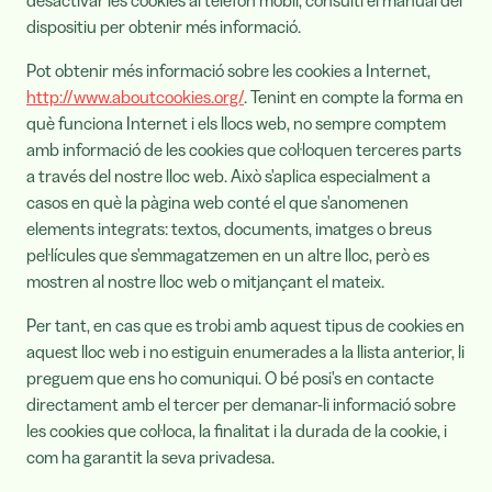
desactivar les cookies al telèfon mòbil, consulti el manual del
dispositiu per obtenir més informació.
Pot obtenir més informació sobre les cookies a Internet,
http://www.aboutcookies.org/
. Tenint en compte la forma en
què funciona Internet i els llocs web, no sempre comptem
amb informació de les cookies que col·loquen terceres parts
a través del nostre lloc web. Això s'aplica especialment a
casos en què la pàgina web conté el que s'anomenen
elements integrats: textos, documents, imatges o breus
pel·lícules que s'emmagatzemen en un altre lloc, però es
mostren al nostre lloc web o mitjançant el mateix.
Per tant, en cas que es trobi amb aquest tipus de cookies en
aquest lloc web i no estiguin enumerades a la llista anterior, li
preguem que ens ho comuniqui. O bé posi's en contacte
directament amb el tercer per demanar-li informació sobre
les cookies que col·loca, la finalitat i la durada de la cookie, i
com ha garantit la seva privadesa.