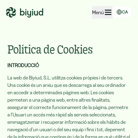
Menú
CA
EcoRating d'empreses
EcoRating de territoris
Política de Cookies
Per a persones
INTRODUCCIÓ
Per a administracions
La web de Biyiud, S.L. utilitza cookies pròpies i de tercers.
Per a empreses
Una cookie és un arxiu que es descarrega al seu ordinador
en accedir a determinades pàgines web. Les cookies
permeten a una pàgina web, entre altres finalitats,
assegurar el correcte funcionament de la pàgina, permetre
a l'Usuari un accés més ràpid als serveis seleccionats,
emmagatzemar i recuperar informació sobre els hàbits de
navegació d'un usuari o del seu equip i fins i tot, depenent
de la informació que continguin i de la forma en què utilitzi el