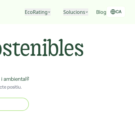
EcoRating
Solucions
Blog
CA
EcoRating d'empreses
Per a persones
stenibles
EcoRating de territoris
Per a empreses
Per a administracions
 i ambiental?
te positiu.