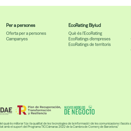
Per a persones
EcoRating Biyiud
Oferta per a persones
Què és l'EcoRating
Campanyes
EcoRatings d'empreses
EcoRatings de territoris
ual és millorar l'ús i la qualitat de les tecnologies de la informació i de les comunicacions i l'accés 
comptat amb el suport del Programa TICCámaras 2022 de la Cambra de Comerç de Barcelona."