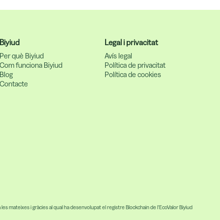
Biyiud
Legal i privacitat
Per què Biyiud
Avís legal
Com funciona Biyiud
Política de privacitat
Blog
Política de cookies
Contacte
a les mateixes i gràcies al qual ha desenvolupat el registre Blockchain de l'EcoValor Biyiud