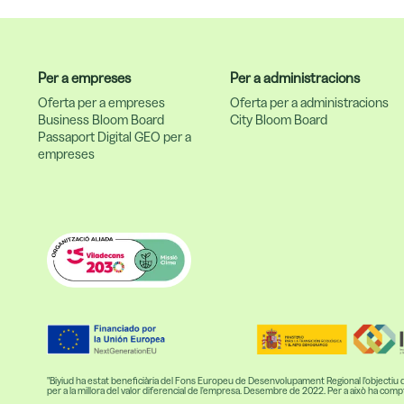
Per a empreses
Per a administracions
Oferta per a empreses
Oferta per a administracions
Business Bloom Board
City Bloom Board
Passaport Digital GEO per a
empreses
"Biyiud ha estat beneficiària del Fons Europeu de Desenvolupament Regional l'objectiu del q
per a la millora del valor diferencial de l'empresa. Desembre de 2022. Per a això ha 