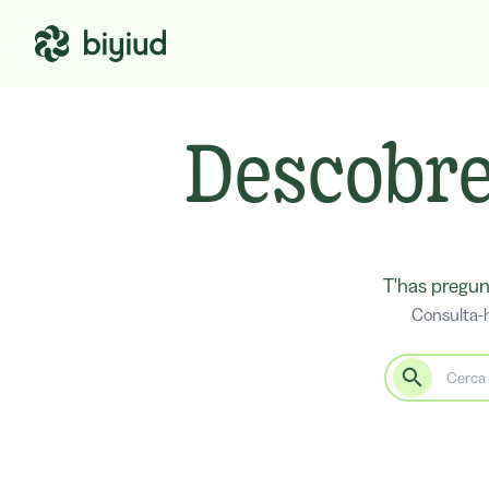
Descobre
T'has pregun
Consulta-h