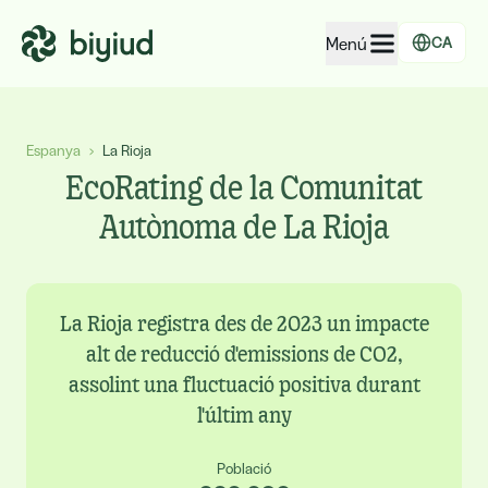
Menú
CA
EcoRating d'empreses
Espanya
›
La Rioja
EcoRating de territoris
EcoRating de la Comunitat
Per a persones
Autònoma de La Rioja
Per a administracions
Per a empreses
La Rioja registra des de 2023 un impacte
alt de reducció d'emissions de CO2,
assolint una fluctuació positiva durant
l'últim any
Població