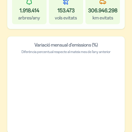
1.918.414
153.473
306.946.298
arbres/any
vols evitats
km evitats
Variació mensual d'emissions (%)
Diferència percentual respecte al mateix mes de l'any anterior