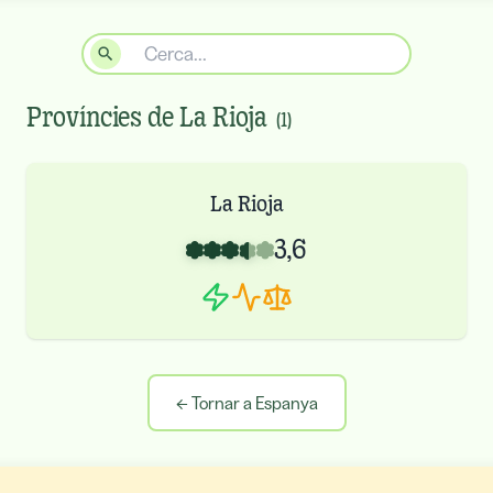
Províncies de
La Rioja
(
1
)
La Rioja
3,6
←
Tornar a Espanya