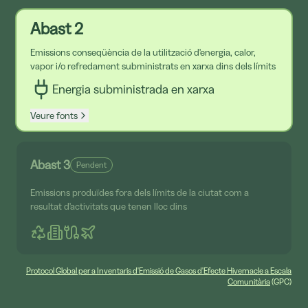
Abast 2
Emissions conseqüència de la utilització d'energia, calor,
vapor i/o refredament subministrats en xarxa dins dels límits
Energia subministrada en xarxa
Veure fonts
Abast 3
Pendent
Emissions produïdes fora dels límits de la ciutat com a
resultat d'activitats que tenen lloc dins
Protocol Global per a Inventaris d'Emissió de Gasos d'Efecte Hivernacle a Escala
Comunitària
(GPC)