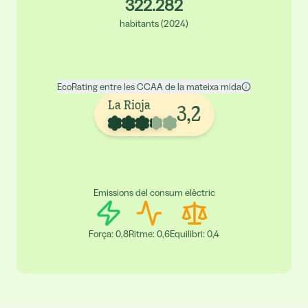
322.282
habitants
(
2024
)
EcoRating entre les CCAA de la mateixa mida
La Rioja
3,2
Emissions del consum elèctric
Força
:
0,8
Ritme
:
0,6
Equilibri
:
0,4