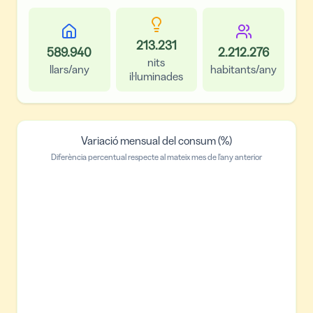
213.231
589.940
2.212.276
nits
llars/any
habitants/any
il·luminades
Variació mensual del consum (%)
Diferència percentual respecte al mateix mes de l'any anterior