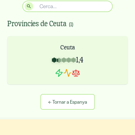
Províncies de
Ceuta
(
1
)
Ceuta
1,4
←
Tornar a Espanya