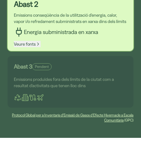
Abast 2
Emissions conseqüència de la utilització d'energia, calor,
vapor i/o refredament subministrats en xarxa dins dels límits
Energia subministrada en xarxa
Veure fonts
Abast 3
Pendent
Emissions produïdes fora dels límits de la ciutat com a
resultat d'activitats que tenen lloc dins
Protocol Global per a Inventaris d'Emissió de Gasos d'Efecte Hivernacle a Escala
Comunitària
(GPC)