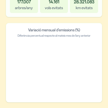
177.007
14.161
28.321.083
arbres/any
vols evitats
km evitats
Variació mensual d'emissions (%)
Diferència percentual respecte al mateix mes de l'any anterior