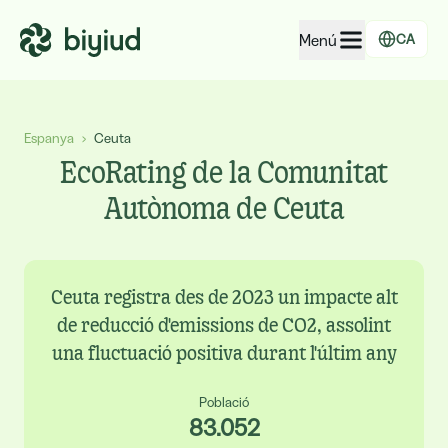
Menú
CA
EcoRating d'empreses
Espanya
›
Ceuta
EcoRating de territoris
EcoRating de la Comunitat
Per a persones
Autònoma de Ceuta
Per a administracions
Per a empreses
Ceuta registra des de 2023 un impacte alt
de reducció d'emissions de CO2, assolint
una fluctuació positiva durant l'últim any
Població
83.052