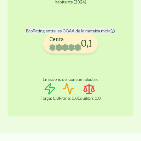
habitants
(
2024
)
EcoRating entre les CCAA de la mateixa mida
Ceuta
0,1
Emissions del consum elèctric
Força
:
0,8
Ritme
:
0,6
Equilibri
:
0,0