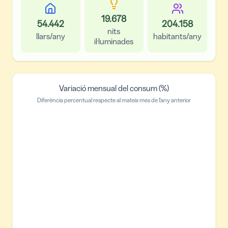
19.678
54.442
204.158
nits
llars/any
habitants/any
il·luminades
Variació mensual del consum (%)
Diferència percentual respecte al mateix mes de l'any anterior