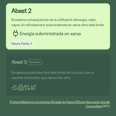
Abast 2
Emissions conseqüència de la utilització d'energia, calor,
vapor i/o refredament subministrats en xarxa dins dels límits
Energia subministrada en xarxa
Veure fonts
Abast 3
Pendent
Emissions produïdes fora dels límits de la ciutat com a
resultat d'activitats que tenen lloc dins
Protocol Global per a Inventaris d'Emissió de Gasos d'Efecte Hivernacle a Escala
Comunitària
(GPC)