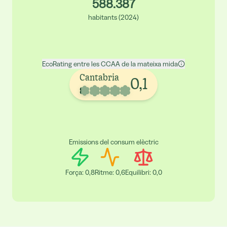
588.387
habitants
(
2024
)
EcoRating entre les CCAA de la mateixa mida
Cantabria
0,1
Emissions del consum elèctric
Força
:
0,8
Ritme
:
0,6
Equilibri
:
0,0