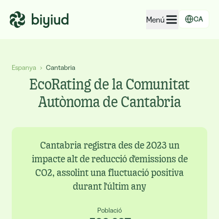
Menú
CA
EcoRating d'empreses
Espanya
›
Cantabria
EcoRating de territoris
EcoRating de la Comunitat
Per a persones
Autònoma de Cantabria
Per a administracions
Per a empreses
Cantabria registra des de 2023 un
impacte alt de reducció d'emissions de
CO2, assolint una fluctuació positiva
durant l'últim any
Població