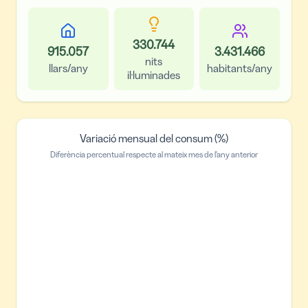
330.744
915.057
3.431.466
nits
llars/any
habitants/any
il·luminades
Variació mensual del consum (%)
Diferència percentual respecte al mateix mes de l'any anterior