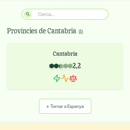
Províncies de
Cantabria
(
1
)
Cantabria
2,2
←
Tornar a Espanya