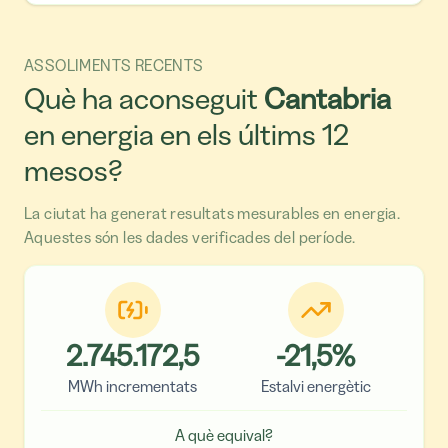
ASSOLIMENTS RECENTS
Què ha aconseguit
Cantabria
en energia en els últims 12
mesos?
La ciutat ha generat resultats mesurables en energia.
Aquestes són les dades verificades del període.
2.745.172,5
-21,5
%
MWh incrementats
Estalvi energètic
A què equival?