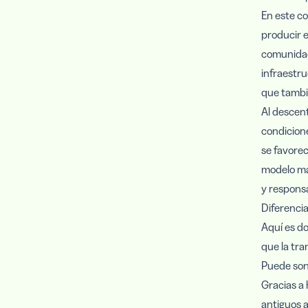
En este co
producir e
comunidad
infraestru
que tambi
Al descent
condicion
se favorec
modelo má
y responsa
Diferenci
Aquí es do
que la tr
Puede sona
Gracias a 
antiguos 