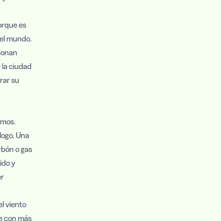
orque es
del mundo.
ionan
 la ciudad
rar su
imos.
logo. Una
rbón o gas
ido y
er
el viento
le con más