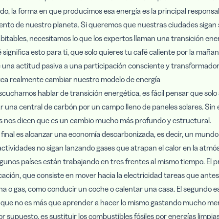
ado, la forma en que producimos esa energía es la principal responsa
ento de nuestro planeta. Si queremos que nuestras ciudades sigan 
bitables, necesitamos lo que los expertos llaman una transición ene
 significa esto para ti, que solo quieres tu café caliente por la mañan
 una actitud pasiva a una participación consciente y transformador
fica realmente cambiar nuestro modelo de energía
uchamos hablar de transición energética, es fácil pensar que solo 
 una central de carbón por un campo lleno de paneles solares. Sin
es nos dicen que es un cambio mucho más profundo y estructural.
o final es alcanzar una economía descarbonizada, es decir, un mund
ctividades no sigan lanzando gases que atrapan el calor en la atmós
algunos países están trabajando en tres frentes al mismo tiempo. El p
ficación, que consiste en mover hacia la electricidad tareas que ant
na o gas, como conducir un coche o calentar una casa. El segundo es
a, que no es más que aprender a hacer lo mismo gastando mucho men
or supuesto, es sustituir los combustibles fósiles por energías limpias