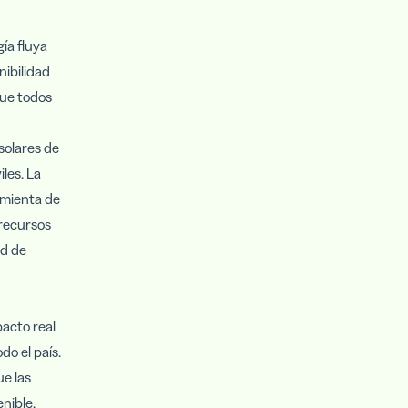
gía fluya
nibilidad
que todos
 solares de
les. La
amienta de
recursos
ad de
acto real
do el país.
e las
nible.