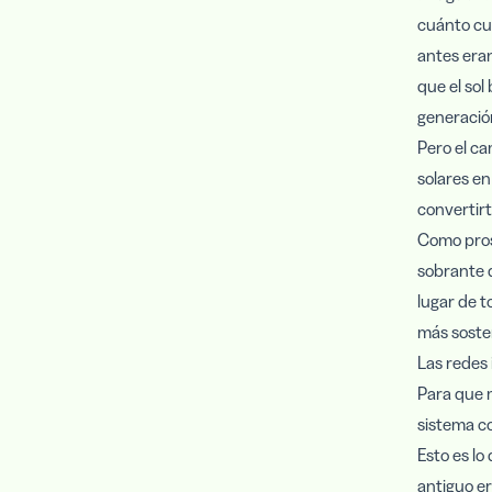
cuánto cue
antes eran
que el sol
generación
Pero el ca
solares en
convertir
Como prosu
sobrante 
lugar de t
más sosten
Las redes 
Para que m
sistema co
Esto es lo
antiguo er