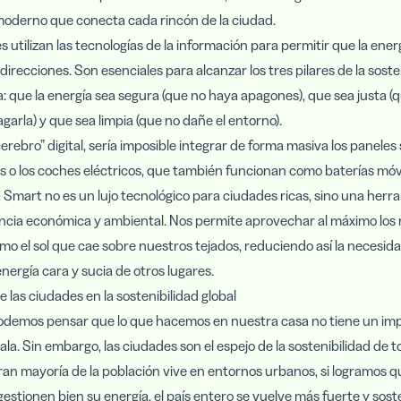
moderno que conecta cada rincón de la ciudad.
s utilizan las tecnologías de la información para permitir que la ener
irecciones. Son esenciales para alcanzar los tres pilares de la soste
: que la energía sea segura (que no haya apagones), que sea justa (
arla) y que sea limpia (que no dañe el entorno).
cerebro” digital, sería imposible integrar de forma masiva los paneles
ios o los coches eléctricos, que también funcionan como baterías móvi
 Smart no es un lujo tecnológico para ciudades ricas, sino una herr
ncia económica y ambiental. Nos permite aprovechar al máximo los 
omo el sol que cae sobre nuestros tejados, reduciendo así la necesid
nergía cara y sucia de otros lugares.
 las ciudades en la sostenibilidad global
odemos pensar que lo que hacemos en nuestra casa no tiene un imp
ala. Sin embargo, las ciudades son el espejo de la sostenibilidad de to
an mayoría de la población vive en entornos urbanos, si logramos qu
estionen bien su energía, el país entero se vuelve más fuerte y soste