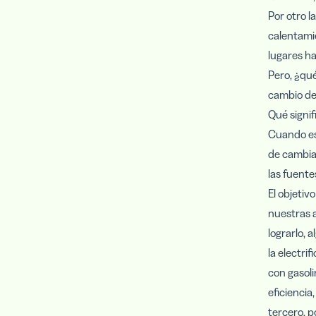
Por otro l
calentami
lugares ha
Pero, ¿qué
cambio de
Qué signi
Cuando esc
de cambiar
las fuent
El objetiv
nuestras a
lograrlo, 
la electri
con gasoli
eficienci
tercero, p