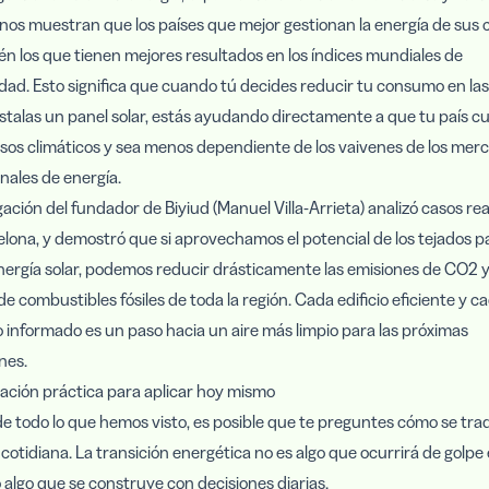
nos muestran que los países que mejor gestionan la energía de sus
n los que tienen mejores resultados en los índices mundiales de
idad. Esto significa que cuando tú decides reducir tu consumo en la
stalas un panel solar, estás ayudando directamente a que tu país c
os climáticos y sea menos dependiente de los vaivenes de los mer
nales de energía.
gación del fundador de Biyiud (Manuel Villa-Arrieta) analizó casos re
elona, y demostró que si aprovechamos el potencial de los tejados p
ergía solar, podemos reducir drásticamente las emisiones de CO2 y
 combustibles fósiles de toda la región. Cada edificio eficiente y c
informado es un paso hacia un aire más limpio para las próximas
nes.
ación práctica para aplicar hoy mismo
e todo lo que hemos visto, es posible que te preguntes cómo se tra
 cotidiana. La transición energética no es algo que ocurrirá de golpe 
 algo que se construye con decisiones diarias.