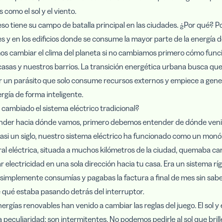
 como el sol y el viento.
so tiene su campo de batalla principal en las ciudades. ¿Por qué? P
les y en los edificios donde se consume la mayor parte de la energía 
s cambiar el clima del planeta si no cambiamos primero cómo func
asas y nuestros barrios. La transición energética urbana busca que
er un parásito que solo consume recursos externos y empiece a gene
rgía de forma inteligente.
ambiado el sistema eléctrico tradicional?
nder hacia dónde vamos, primero debemos entender de dónde ven
si un siglo, nuestro sistema eléctrico ha funcionado como un monó
al eléctrica, situada a muchos kilómetros de la ciudad, quemaba ca
r electricidad en una sola dirección hacia tu casa. Era un sistema ríg
 simplemente consumías y pagabas la factura a final de mes sin sab
 qué estaba pasando detrás del interruptor.
nergías renovables han venido a cambiar las reglas del juego. El sol y 
 peculiaridad: son intermitentes. No podemos pedirle al sol que bril