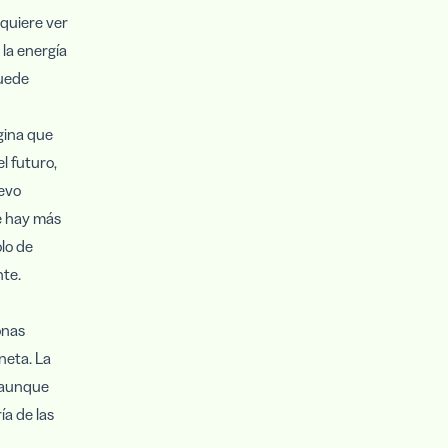
 quiere ver
la energía
puede
agina que
l futuro,
uevo
e hay más
olo de
nte.
onas
aneta. La
, aunque
ía de las