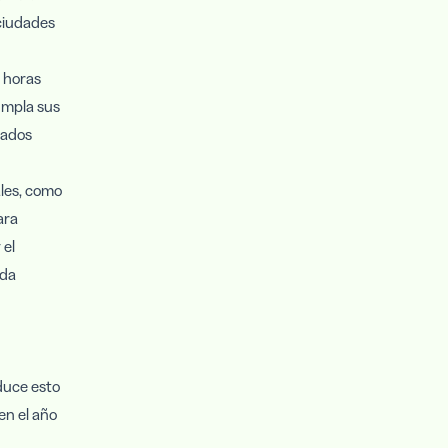
 ciudades
s horas
umpla sus
cados
ales, como
ara
 el
ada
duce esto
en el año