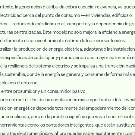
ntexto, la generación distribuida cobra especial relevancia, ya que 
lectricidad cerca del punto de consumo —en viviendas, edificios o
es— reduciendo pérdidas en el transporte y la dependencia de gr
cturas centralizadas. Este modelo no solo mejora la eficiencia energé
én fomenta el aprovechamiento óptimo de los recursos locales.
ralizar la producción de energía eléctrica, adaptando las instalacion
es específicas de cada lugar y promoviendo una mayor autonomía e
e la resiliencia del sistema eléctrico y se impulsa una transición haci
s sostenible, donde la energía se genera y consume de forma más e
ble con el entorno.
a entre prosumidor y un consumidor pasivo
nde entras tú. Una de las conclusiones más importantes de la inves
ansición energética depende totalmente del empoderamiento del co
r complicado, pero en la práctica significa que vas a tener el contro
herramientas como los contadores inteligentes, que están sustituye
aparatos electromecánicos, ahora puedes saber exactamente cuánt