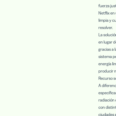
fuerza jus
Netflix en
limpia y 
resolver.
La solució
en lugar d
gracias a 
sistema p
energía li
producir m
Recurso so
A diferenc
específica
radiación 
con distin
ciudades 