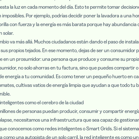
sta la luz en cada momento del día. Esto te permite tomar decision
 imposibles. Por ejemplo, podrías decidir poner la lavadora a una hor
 brilla con fuerza y la energía es más barata porque hay abundancia 
 solar.
mbio va más allá. Muchos ciudadanos están dando el paso de instala
 sus propios tejados. En ese momento, dejas de ser un consumidor 
te en un prosumidor: una persona que produce y consume su propia
midor, no solo ahorras en tu factura, sino que puedes compartir o
de energía a tu comunidad. Es como tener un pequeño huerto en ca
omates, cultivas vatios de energía limpia que ayudan a que todo tu b
ible.
inteligentes como el cerebro de la ciudad
illones de personas puedan producir, consumir y compartir energía
lapse, necesitamos una infraestructura que sea capaz de gestionar
 que conocemos como redes inteligentes o Smart Grids. Si el sistema
a como una autopista de un solo carril, la red inteligente es como u