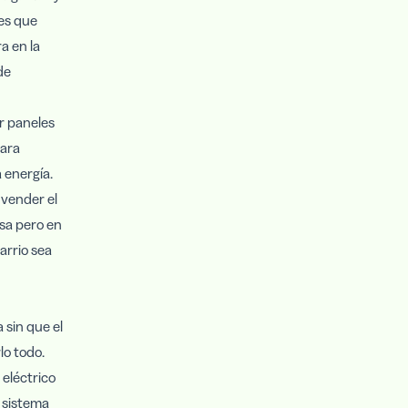
es que
a en la
de
r paneles
para
 energía.
 vender el
sa pero en
arrio sea
 sin que el
lo todo.
 eléctrico
n sistema