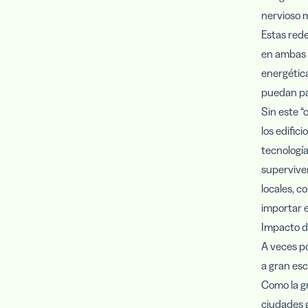
nervioso 
Estas rede
en ambas d
energética
puedan pag
Sin este “
los edific
tecnología
supervive
locales, c
importar e
Impacto de
A veces p
a gran esc
Como la gr
ciudades g