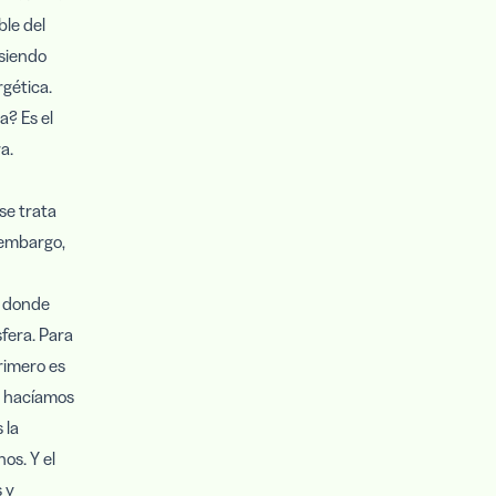
ble del
siendo
rgética.
a? Es el
a.
se trata
 embargo,
o donde
fera. Para
rimero es
es hacíamos
 la
os. Y el
 y