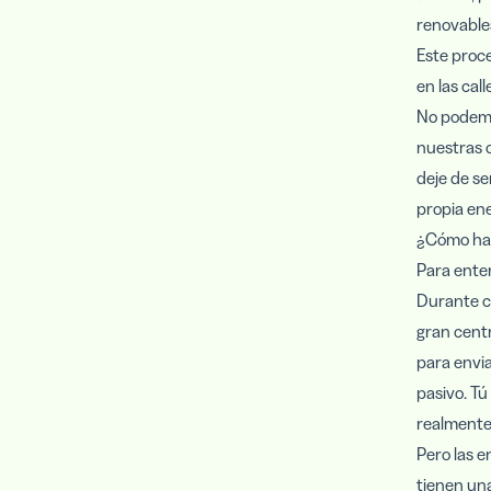
renovables
Este proce
en las cal
No podemo
nuestras c
deje de s
propia ene
¿Cómo ha c
Para ente
Durante ca
gran centr
para envia
pasivo. Tú
realmente
Pero las e
tienen una