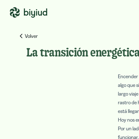
Volver
La transición energética
Encender l
algo que s
largo viaj
rastro de 
está llegan
Hoy nos e
Por un lad
funcionar,