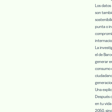
Los datos 
son tambié
sostenibil
punta o in
compromis
internacio
La investi
el de Barc
generar en
consumo de
ciudadano 
generacio
Una explic
Después d
en tu vida
2050, sino