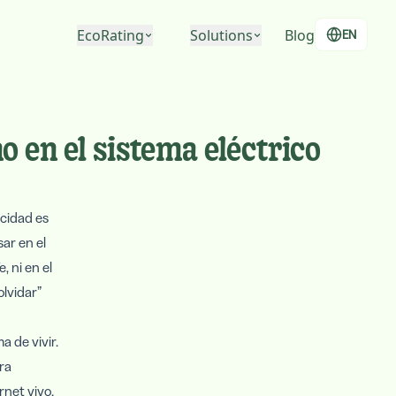
EcoRating
Solutions
Blog
EN
EcoRating of companies
For people
EcoRating of territories
For companies
o en el sistema eléctrico
For public administrations
icidad es
ar en el
 ni en el
lvidar”
 de vivir.
ra
rnet vivo.