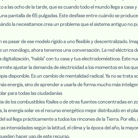
to a las ocho de la tarde, que es cuando todo el mundo llega a casa y
 una pantalla de 65 pulgadas. Este desfase entre cuándo se produce 
cuándo la necesitamos crea un problema que el sistema antiguo no 
n es pasar de ese modelo rígido a uno flexible y descentralizado. Im
e un monólogo, ahora tenemos una conversación. La red eléctrica de
la digitalización, “habla” con tu casa y tus electrodomésticos. Este n
ermite ajustar la demanda de electricidad a los momentos en los qu
mpia disponible. Es un cambio de mentalidad radical. Ya no se trata s
ás energía, sino de aprender a usarla de forma mucho más intelige
lar para todas las ciudadanías
ia de los combustibles fósiles o de otras fuentes concentradas en z
s, la energía solar es el recurso energético mejor distribuido en el pl
del sol llega prácticamente a todos los rincones de la Tierra. Por ello
tas intensidades según la latitud, el clima y la época del año, la mayor
pueden hacer uso de este recurso.