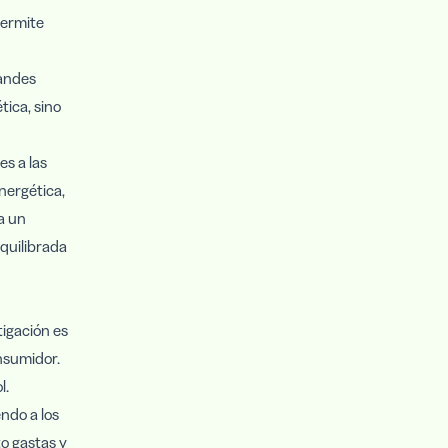
permite
andes
tica, sino
es a las
nergética,
a un
quilibrada
tigación es
nsumidor.
l.
ndo a los
o gastas y