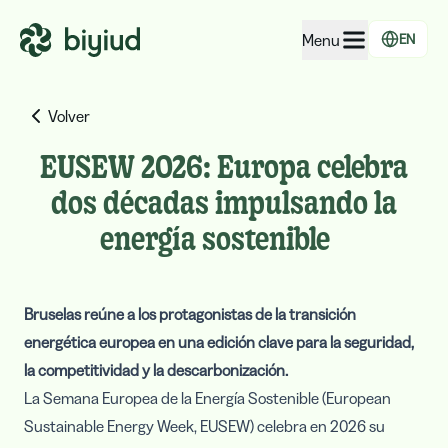
Menu
EN
EcoRating of companies
Volver
EcoRating of territories
EUSEW 2026: Europa celebra
For people
dos décadas impulsando la
For public administrations
energía sostenible
For companies
Bruselas reúne a los protagonistas de la transición
energética europea en una edición clave para la seguridad,
la competitividad y la descarbonización.
La Semana Europea de la Energía Sostenible (European
Sustainable Energy Week, EUSEW) celebra en 2026 su