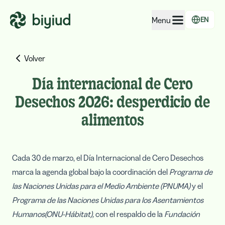
Menu
EN
EcoRating of companies
Volver
EcoRating of territories
Día internacional de Cero
For people
Desechos 2026: desperdicio de
For public administrations
alimentos
For companies
Cada 30 de marzo, el Día Internacional de Cero Desechos
marca la agenda global bajo la coordinación del
Programa de
las Naciones Unidas para el Medio Ambiente (PNUMA)
y el
Programa de las Naciones Unidas para los Asentamientos
Humanos(ONU-Hábitat),
con el respaldo de la
Fundación