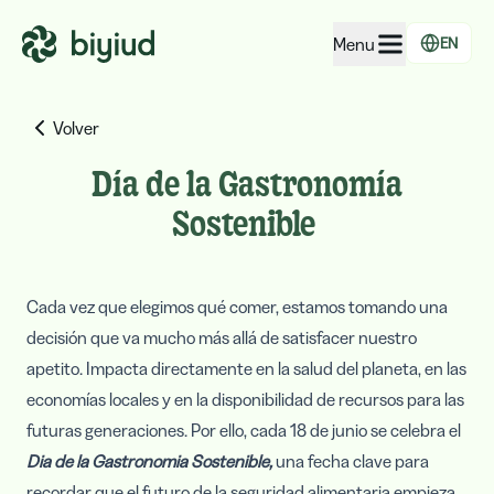
Menu
EN
EcoRating of companies
Volver
EcoRating of territories
Día de la Gastronomía
For people
Sostenible
For public administrations
For companies
Cada vez que elegimos qué comer, estamos tomando una
decisión que va mucho más allá de satisfacer nuestro
apetito. Impacta directamente en la salud del planeta, en las
economías locales y en la disponibilidad de recursos para las
futuras generaciones. Por ello, cada 18 de junio se celebra el
Dia de la Gastronomia Sostenible,
una fecha clave para
recordar que el futuro de la seguridad alimentaria empieza